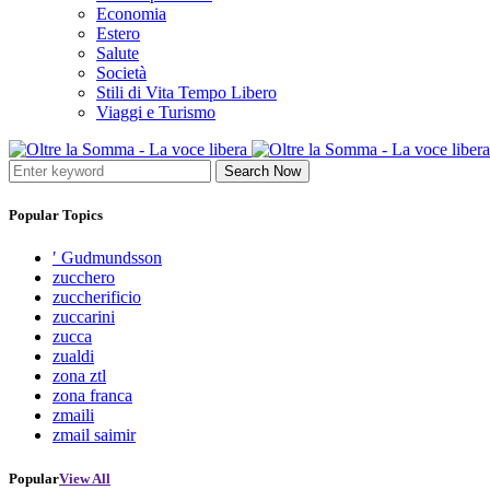
Economia
Estero
Salute
Società
Stili di Vita Tempo Libero
Viaggi e Turismo
Search Now
Popular Topics
′ Gudmundsson
zucchero
zuccherificio
zuccarini
zucca
zualdi
zona ztl
zona franca
zmaili
zmail saimir
Popular
View All