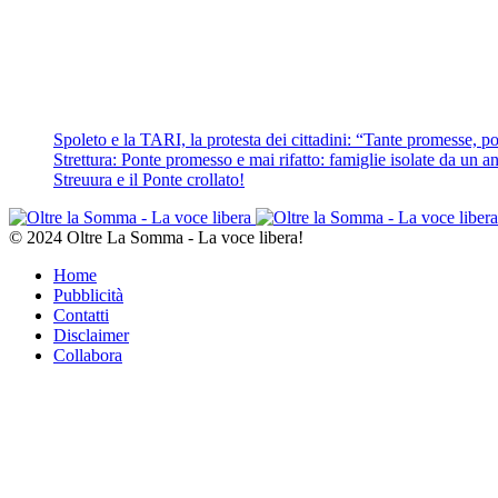
Spoleto e la TARI, la protesta dei cittadini: “Tante promesse, poc
Strettura: Ponte promesso e mai rifatto: famiglie isolate da un ann
Streuura e il Ponte crollato!
© 2024 Oltre La Somma - La voce libera!
Home
Pubblicità
Contatti
Disclaimer
Collabora