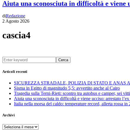
Aiuta una sconosciuta in difficoltà e viene
di
Redazione
2 Agosto 2026
cascia4
Cerca
Articoli recenti
SICUREZZA STRADALE, POLIZIA DI STATO E ANAS
Sisma in Egitto di magnitudo 5,5: avvertito anche al Cairo
Tragedia sulla Terni-Rieti: scontro tra autobus e camper, sei vitti
Aiuta una sconosciuta in difficoltà e viene ucciso: arrestato l
Italia nella morsa del caldo: temperature record, allerta rossa in 
Archivi
Archivi