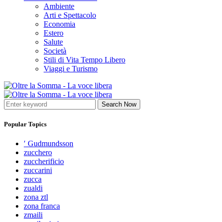
Ambiente
Arti e Spettacolo
Economia
Estero
Salute
Società
Stili di Vita Tempo Libero
Viaggi e Turismo
Search Now
Popular Topics
′ Gudmundsson
zucchero
zuccherificio
zuccarini
zucca
zualdi
zona ztl
zona franca
zmaili