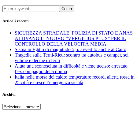
Cerca
Articoli recenti
SICUREZZA STRADALE, POLIZIA DI STATO E ANAS
ATTIVANO IL NUOVO “VERGILIUS PLUS” PER IL
CONTROLLO DELLA VELOCITÀ MEDIA
Sisma in Egitto di magnitudo 5,5: avvertito anche al Cairo
Tragedia sulla Terni-Rieti: scontro tra autobus e camper, sei
vittime e decine di feriti
Aiuta una sconosciuta in difficoltà e viene ucciso: arrestato
l’ex compagno della donna
Italia nella morsa del caldo: temperature record, allerta rossa in
25 città e cresce l’emergenza siccità
Archivi
Archivi