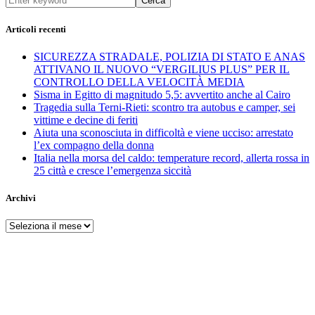
Cerca
Articoli recenti
SICUREZZA STRADALE, POLIZIA DI STATO E ANAS
ATTIVANO IL NUOVO “VERGILIUS PLUS” PER IL
CONTROLLO DELLA VELOCITÀ MEDIA
Sisma in Egitto di magnitudo 5,5: avvertito anche al Cairo
Tragedia sulla Terni-Rieti: scontro tra autobus e camper, sei
vittime e decine di feriti
Aiuta una sconosciuta in difficoltà e viene ucciso: arrestato
l’ex compagno della donna
Italia nella morsa del caldo: temperature record, allerta rossa in
25 città e cresce l’emergenza siccità
Archivi
Archivi