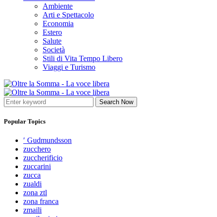
Ambiente
Arti e Spettacolo
Economia
Estero
Salute
Società
Stili di Vita Tempo Libero
Viaggi e Turismo
Search Now
Popular Topics
′ Gudmundsson
zucchero
zuccherificio
zuccarini
zucca
zualdi
zona ztl
zona franca
zmaili