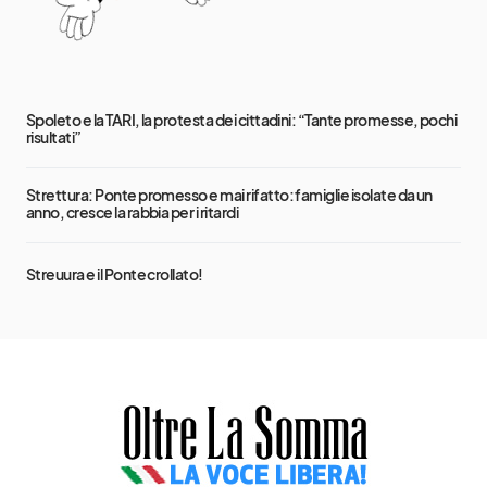
Spoleto e la TARI, la protesta dei cittadini: “Tante promesse, pochi
risultati”
Strettura: Ponte promesso e mai rifatto: famiglie isolate da un
anno, cresce la rabbia per i ritardi
Streuura e il Ponte crollato!