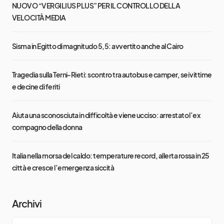
NUOVO “VERGILIUS PLUS” PER IL CONTROLLO DELLA
VELOCITÀ MEDIA
Sisma in Egitto di magnitudo 5,5: avvertito anche al Cairo
Tragedia sulla Terni-Rieti: scontro tra autobus e camper, sei vittime
e decine di feriti
Aiuta una sconosciuta in difficoltà e viene ucciso: arrestato l’ex
compagno della donna
Italia nella morsa del caldo: temperature record, allerta rossa in 25
città e cresce l’emergenza siccità
Archivi