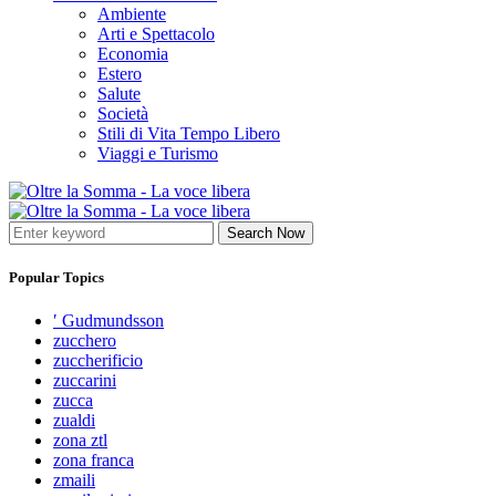
Ambiente
Arti e Spettacolo
Economia
Estero
Salute
Società
Stili di Vita Tempo Libero
Viaggi e Turismo
Search Now
Popular Topics
′ Gudmundsson
zucchero
zuccherificio
zuccarini
zucca
zualdi
zona ztl
zona franca
zmaili