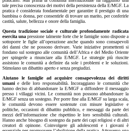
praticano. Mai prima la comunità internazionale ha raggiunto una
tale precisa conoscenza dei motivi della persistenza della E/MGF. La
pratica è considerata fondamentale per garantire il prestigio di una
bambina o donna, per consentirle di trovare un marito, per conferirle
castità, salute, bellezza e onore della famiglia.
Questa tradizione sociale e culturale profondamente radicata
esercita una
pressione talmente forte che le famiglie sono disposte a
sottoporre le figlie all’operazione anche quando sono consapevoli
dei danni che ne possono derivare. Varie iniziative promettenti si
fondano sul sostegno alle comunità dell’Africa e del Medio Oriente
per spingerle a rinunciare alla E/MGF. Le strategie più riuscite
assistono le comunità a definire da sole i problemi e le soluzioni.
Stimolano un dibattito aperto e senza pregiudizi.
Aiutano le famiglie ad acquisire consapevolezza dei diritti
umani
e delle loro responsabilità. Incoraggiano le comunità che
hanno deciso di abbandonare la E/MGF a diffondere il messaggio
presso i villaggi vicini. Le comunità non possono abbandonare la
E/MGF senza un sostegno. Per porre fine alla E/MGF su larga scala,
le comunità devono essere sostenute con misure legislative e
politiche, occasioni di dibattito pubblico, e messaggi da parte dei
mezzi dell’informazione che rispettino le loro sensibilità culturali.
Hanno anche bisogno di sostegno da parte dei capi religiosi e di altri
creatori di opinone. Coinvolgere gli adolescenti e i giovani è
essenziale per promuovere l’abolizione della pratica. Attraverso una