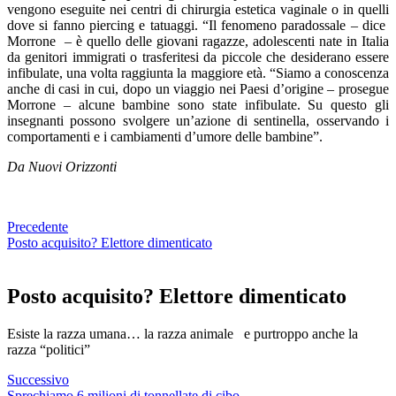
vengono eseguite nei centri di chirurgia estetica vaginale o in quelli
dove si fanno piercing e tatuaggi. “Il fenomeno paradossale – dice
Morrone – è quello delle giovani ragazze, adolescenti nate in Italia
da genitori immigrati o trasferitesi da piccole che desiderano essere
infibulate, una volta raggiunta la maggiore età. “Siamo a conoscenza
anche di casi in cui, dopo un viaggio nei Paesi d’origine – prosegue
Morrone – alcune bambine sono state infibulate. Su questo gli
insegnanti possono svolgere un’azione di sentinella, osservando i
comportamenti e i cambiamenti d’umore delle bambine”.
Da Nuovi Orizzonti
Precedente
Posto acquisito? Elettore dimenticato
Posto acquisito? Elettore dimenticato
Esiste la razza umana… la razza animale e purtroppo anche la
razza “politici”
Successivo
Sprechiamo 6 milioni di tonnellate di cibo