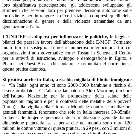
loro significativa partecipazione, gli adolescenti sviluppano gli
strumenti che servono loro per prendere decisioni autonome sulle
loro vite e per infrangere i circoli viziosi, compresi quelli della
discriminazione di genere e della violenza tramandate da una
generazione all’altra.
L’UNICEF si adopera per influenzare le politiche, le leggi
e i
bilanci dei paesi in favore dell’abbandono della E/MGF. Forniamo
molti tipi di sostegno ai nostri numerosi interlocutori, tra cui
organizzazioni non governative come Tostan in Senegal, il Centro
per le attività di istruzione, sviluppo e demografiche in Egitto, e
Pharos nei Paesi Bassi, che aiutano le comunità nel porre fine a
questa pratica dannosa.
Si pratica anche in Italia, a rischio migliaia di bimbe immigrate
– “In Italia, ogni anno ci sono 2000-3000 bambine a rischio di
essere infibulate”. E’ l’allarme lanciato da Aldo Morrone, direttore
dell’Istituto Nazionale per la promozione della salute delle
popolazioni migranti e per il contrasto delle malattie della povertà
(Inmp), alla vigilia della Giornata Mondiale contro le mutilazioni
genitali femminili, fenomeno che solo in Italia interessa 30-35mila.
Tuttavia, le tragedie personali della mutilazione genitale hanno
dimensione planetaria, se si pensa che nel mondo sono oltre 120
milioni le donne vittime di questa pratica, in 29 pesi, con 3 milioni di
bambine e ragazzine che ogni anno subiscono l’infibulazione.