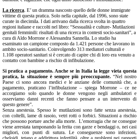
La ricerca
. E’ un dramma nascosto quello delle donne immigrate
vittime di questa pratica. Solo nella capitale, dal 1996, sono state
curate in diecimila. I dati arrivano dalla ricerca svolta in quattro
regioni italiane e raccolti nel libro: “Sessualità e culture- Mutilazioni
genitali femminili: risultati di una ricerca in contesti socio-sanitari”, a
cura di Aldo Morrone e Alessandra Sannella. Lo studio ha
esaminato un campione composto da 1.421 persone che lavorano in
ambito socio-sanitario. Coinvolgendo 313 mediatori culturali e
1.108 operatori sanitari si è cercato di capire chi di loro era venuto a
contatto con bambine a rischio di infibulazione.
Si pratica a pagamento. Anche se in Italia la legge vieta questa
pratica, la situazione è sempre più preoccupante.
“Nel nostro
Paese ci sono ancora medici e le anziane delle comunità che, a
pagamento, praticano l’infibulazione – spiega Morrone – ce ne
accorgiamo solo quando le donne vengono negli ambulatori e
osserviamo danni recenti che fanno pensare a un intervento di
questo genere”.
Senza anestesia. Spesso le mutilazioni sono fatte senza anestesia,
con coltelli, lame di rasoio, vetri rotti o forbici. Situazioni a rischio
che possono portare anche alla morte. L’emorragia che ne consegue
viene arrestata tamponando la ferita con garze e bendaggi o, nei casi
migliori, con punti di sutura. Le conseguenze sono infezioni,
cheloidi, tetano e addirittura infertilità, oltre a problemi nei rapporti