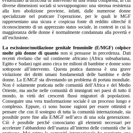
evidenziato la difficoltà di intervento su una realtà complessa, in cui
diverse dimensioni sociali si sovrappongono: una strenua resistenza
alla loro abolizione proviene, infatti, dalle numerose donne
specializzate nel praticare l’operazione, per le quali le MGF
rappresentano una sicura e cospicua fonte di reddito oltreché il
riconoscimento di un apprezzato status sociale, in contesti in cui la
maggioranza delle donne è normalmente condannata alla povertà e
all’esclusione.
La escissione/mutilazione genitale femminile (E/MGF) colpisce
molte più donne di quanto
non si pensasse in precedenza. Dati
recenti rivelano che sul continente africano (Africa subsahariana,
Egitto e Sudan) ogni anno circa tre milioni di bambine e donne sono
sottoposte all’intervento. Questa pratica dannosa è una grave
violazione dei diritti umani fondamentali delle bambine e delle
donne. La E/MGF sta diventando un problema di portata mondiale.
Non è solamente praticata nelle comunità dell’Africa e del Medio
Oriente, ma anche nelle comunità di immigrati nei paesi di tutto il
mondo, in virtù dei crescenti flussi migratori di popolazioni.
Conseguire una vera trasformazione sociale è un processo lungo e
complesso. Eppure, ci sono buone ragioni per essere ottimisti e
pensare che con il sostegno di tutta la comunità internazionale, sia
possibile porre fine alla E/MGF nell’arco di una sola generazione.
Ciò è possibile perché conosciamo gli elementi necessari per
accelerare l’abbandono dell’usanza all’interno delle comunità che la