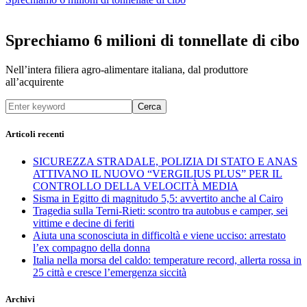
Sprechiamo 6 milioni di tonnellate di cibo
Nell’intera filiera agro-alimentare italiana, dal produttore
all’acquirente
Cerca
Articoli recenti
SICUREZZA STRADALE, POLIZIA DI STATO E ANAS
ATTIVANO IL NUOVO “VERGILIUS PLUS” PER IL
CONTROLLO DELLA VELOCITÀ MEDIA
Sisma in Egitto di magnitudo 5,5: avvertito anche al Cairo
Tragedia sulla Terni-Rieti: scontro tra autobus e camper, sei
vittime e decine di feriti
Aiuta una sconosciuta in difficoltà e viene ucciso: arrestato
l’ex compagno della donna
Italia nella morsa del caldo: temperature record, allerta rossa in
25 città e cresce l’emergenza siccità
Archivi