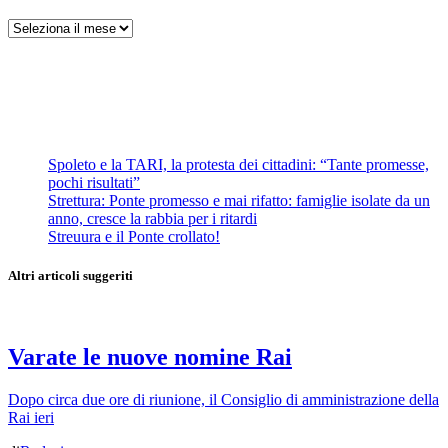
Archivi
Spoleto e la TARI, la protesta dei cittadini: “Tante promesse,
pochi risultati”
Strettura: Ponte promesso e mai rifatto: famiglie isolate da un
anno, cresce la rabbia per i ritardi
Streuura e il Ponte crollato!
Altri articoli suggeriti
Varate le nuove nomine Rai
Dopo circa due ore di riunione, il Consiglio di amministrazione della
Rai ieri