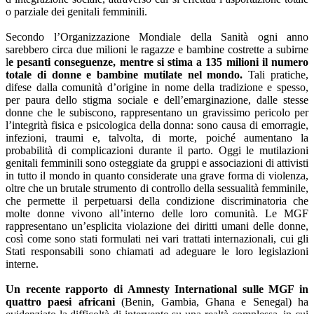
o parziale dei genitali femminili.
Secondo l’Organizzazione Mondiale della Sanità ogni anno
sarebbero circa due milioni le ragazze e bambine costrette a subirne
l
e pesanti conseguenze, mentre si stima a 135 milioni il numero
totale di donne e bambine mutilate nel mondo.
Tali pratiche,
difese dalla comunità d’origine in nome della tradizione e spesso,
per paura dello stigma sociale e dell’emarginazione, dalle stesse
donne che le subiscono, rappresentano un gravissimo pericolo per
l’integrità fisica e psicologica della donna: sono causa di emorragie,
infezioni, traumi e, talvolta, di morte, poiché aumentano la
probabilità di complicazioni durante il parto. Oggi le mutilazioni
genitali femminili sono osteggiate da gruppi e associazioni di attivisti
in tutto il mondo in quanto considerate una grave forma di violenza,
oltre che un brutale strumento di controllo della sessualità femminile,
che permette il perpetuarsi della condizione discriminatoria che
molte donne vivono all’interno delle loro comunità. Le MGF
rappresentano un’esplicita violazione dei diritti umani delle donne,
così come sono stati formulati nei vari trattati internazionali, cui gli
Stati responsabili sono chiamati ad adeguare le loro legislazioni
interne.
Un recente rapporto di Amnesty International sulle MGF in
quattro paesi africani
(Benin, Gambia, Ghana e Senegal) ha