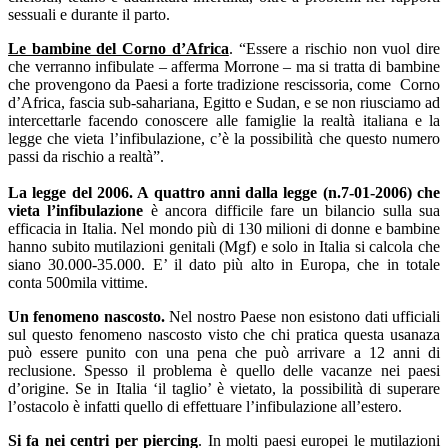
sessuali e durante il parto.
Le bambine del Corno d’Africa
. “Essere a rischio non vuol dire
che verranno infibulate – afferma Morrone – ma si tratta di bambine
che provengono da Paesi a forte tradizione rescissoria, come Corno
d’Africa, fascia sub-sahariana, Egitto e Sudan, e se non riusciamo ad
intercettarle facendo conoscere alle famiglie la realtà italiana e la
legge che vieta l’infibulazione, c’è la possibilità che questo numero
passi da rischio a realtà”.
La legge del 2006. A quattro anni dalla legge (n.7-01-2006) che
vieta l’infibulazione
è ancora difficile fare un bilancio sulla sua
efficacia in Italia. Nel mondo più di 130 milioni di donne e bambine
hanno subito mutilazioni genitali (Mgf) e solo in Italia si calcola che
siano 30.000-35.000. E’ il dato più alto in Europa, che in totale
conta 500mila vittime.
Un fenomeno nascosto.
Nel nostro Paese non esistono dati ufficiali
sul questo fenomeno nascosto visto che chi pratica questa usanaza
può essere punito con una pena che può arrivare a 12 anni di
reclusione. Spesso il problema è quello delle vacanze nei paesi
d’origine. Se in Italia ‘il taglio’ è vietato, la possibilità di superare
l’ostacolo è infatti quello di effettuare l’infibulazione all’estero.
Si fa nei centri per piercing
. In molti paesi europei le mutilazioni