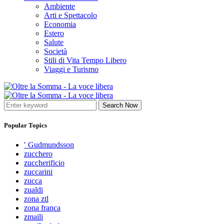
Ambiente
Arti e Spettacolo
Economia
Estero
Salute
Società
Stili di Vita Tempo Libero
Viaggi e Turismo
Search Now
Popular Topics
′ Gudmundsson
zucchero
zuccherificio
zuccarini
zucca
zualdi
zona ztl
zona franca
zmaili