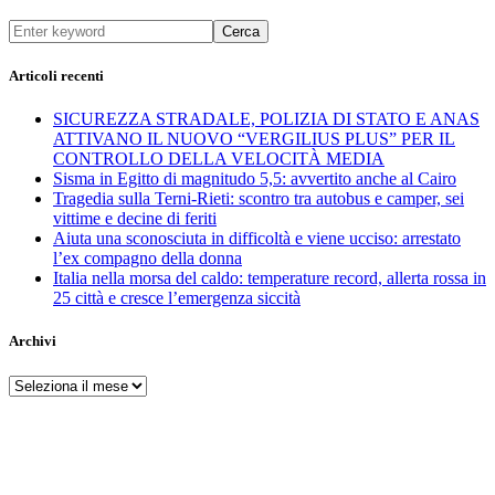
Cerca
Articoli recenti
SICUREZZA STRADALE, POLIZIA DI STATO E ANAS
ATTIVANO IL NUOVO “VERGILIUS PLUS” PER IL
CONTROLLO DELLA VELOCITÀ MEDIA
Sisma in Egitto di magnitudo 5,5: avvertito anche al Cairo
Tragedia sulla Terni-Rieti: scontro tra autobus e camper, sei
vittime e decine di feriti
Aiuta una sconosciuta in difficoltà e viene ucciso: arrestato
l’ex compagno della donna
Italia nella morsa del caldo: temperature record, allerta rossa in
25 città e cresce l’emergenza siccità
Archivi
Archivi