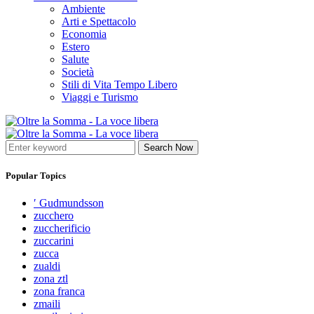
Ambiente
Arti e Spettacolo
Economia
Estero
Salute
Società
Stili di Vita Tempo Libero
Viaggi e Turismo
Search Now
Popular Topics
′ Gudmundsson
zucchero
zuccherificio
zuccarini
zucca
zualdi
zona ztl
zona franca
zmaili