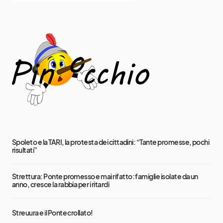
Spoleto e la TARI, la protesta dei cittadini: “Tante promesse, pochi
risultati”
Strettura: Ponte promesso e mai rifatto: famiglie isolate da un
anno, cresce la rabbia per i ritardi
Streuura e il Ponte crollato!