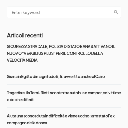
Articoli recenti
SICUREZZA STRADALE, POLIZIA DI STATO E ANAS ATTIVANO IL
NUOVO “VERGILIUS PLUS” PER IL CONTROLLO DELLA
VELOCITÀ MEDIA
Sisma in Egitto di magnitudo 5,5: avvertito anche al Cairo
Tragedia sulla Terni-Rieti: scontro tra autobus e camper, sei vittime
e decine di feriti
Aiuta una sconosciuta in difficoltà e viene ucciso: arrestato l’ex
compagno della donna