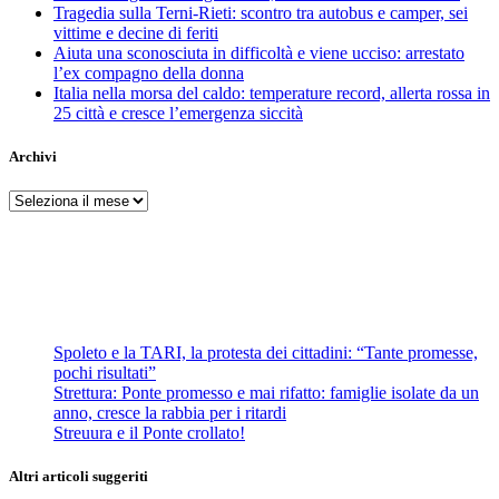
Tragedia sulla Terni-Rieti: scontro tra autobus e camper, sei
vittime e decine di feriti
Aiuta una sconosciuta in difficoltà e viene ucciso: arrestato
l’ex compagno della donna
Italia nella morsa del caldo: temperature record, allerta rossa in
25 città e cresce l’emergenza siccità
Archivi
Archivi
Spoleto e la TARI, la protesta dei cittadini: “Tante promesse,
pochi risultati”
Strettura: Ponte promesso e mai rifatto: famiglie isolate da un
anno, cresce la rabbia per i ritardi
Streuura e il Ponte crollato!
Altri articoli suggeriti