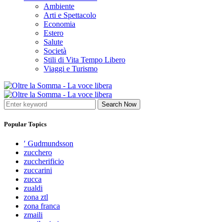
Ambiente
Arti e Spettacolo
Economia
Estero
Salute
Società
Stili di Vita Tempo Libero
Viaggi e Turismo
Search Now
Popular Topics
′ Gudmundsson
zucchero
zuccherificio
zuccarini
zucca
zualdi
zona ztl
zona franca
zmaili