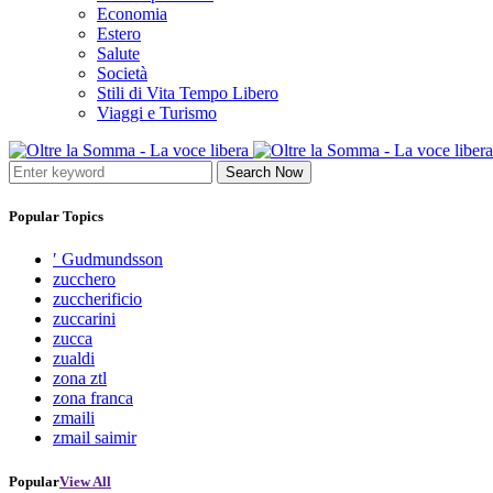
Economia
Estero
Salute
Società
Stili di Vita Tempo Libero
Viaggi e Turismo
Search Now
Popular Topics
′ Gudmundsson
zucchero
zuccherificio
zuccarini
zucca
zualdi
zona ztl
zona franca
zmaili
zmail saimir
Popular
View All