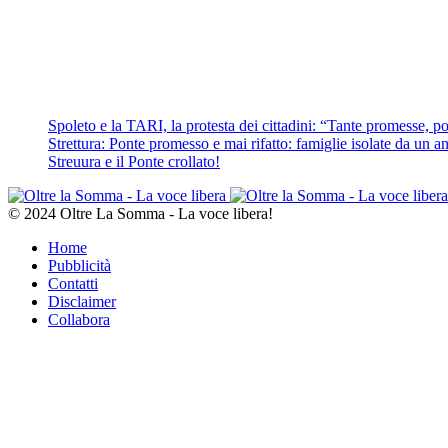
Spoleto e la TARI, la protesta dei cittadini: “Tante promesse, poc
Strettura: Ponte promesso e mai rifatto: famiglie isolate da un ann
Streuura e il Ponte crollato!
© 2024 Oltre La Somma - La voce libera!
Home
Pubblicità
Contatti
Disclaimer
Collabora