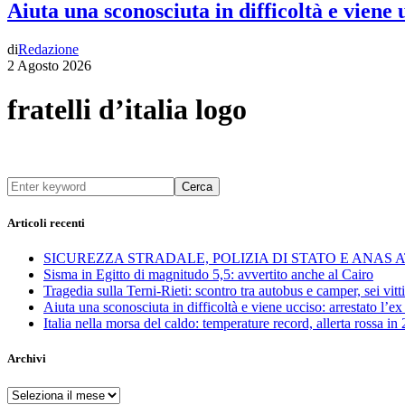
Aiuta una sconosciuta in difficoltà e viene
di
Redazione
2 Agosto 2026
fratelli d’italia logo
Cerca
Articoli recenti
SICUREZZA STRADALE, POLIZIA DI STATO E ANAS
Sisma in Egitto di magnitudo 5,5: avvertito anche al Cairo
Tragedia sulla Terni-Rieti: scontro tra autobus e camper, sei vitti
Aiuta una sconosciuta in difficoltà e viene ucciso: arrestato l
Italia nella morsa del caldo: temperature record, allerta rossa in 
Archivi
Archivi