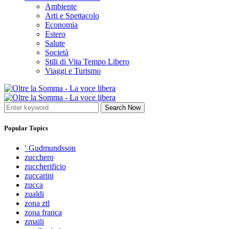
Ambiente
Arti e Spettacolo
Economia
Estero
Salute
Società
Stili di Vita Tempo Libero
Viaggi e Turismo
Search Now
Popular Topics
′ Gudmundsson
zucchero
zuccherificio
zuccarini
zucca
zualdi
zona ztl
zona franca
zmaili