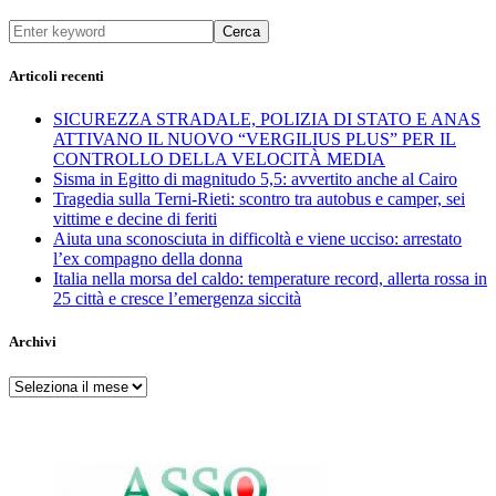
Cerca
Articoli recenti
SICUREZZA STRADALE, POLIZIA DI STATO E ANAS
ATTIVANO IL NUOVO “VERGILIUS PLUS” PER IL
CONTROLLO DELLA VELOCITÀ MEDIA
Sisma in Egitto di magnitudo 5,5: avvertito anche al Cairo
Tragedia sulla Terni-Rieti: scontro tra autobus e camper, sei
vittime e decine di feriti
Aiuta una sconosciuta in difficoltà e viene ucciso: arrestato
l’ex compagno della donna
Italia nella morsa del caldo: temperature record, allerta rossa in
25 città e cresce l’emergenza siccità
Archivi
Archivi