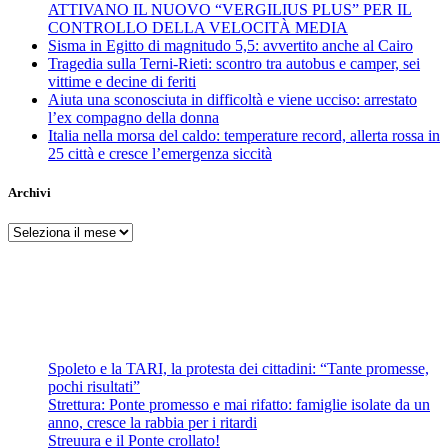
ATTIVANO IL NUOVO “VERGILIUS PLUS” PER IL
CONTROLLO DELLA VELOCITÀ MEDIA
Sisma in Egitto di magnitudo 5,5: avvertito anche al Cairo
Tragedia sulla Terni-Rieti: scontro tra autobus e camper, sei
vittime e decine di feriti
Aiuta una sconosciuta in difficoltà e viene ucciso: arrestato
l’ex compagno della donna
Italia nella morsa del caldo: temperature record, allerta rossa in
25 città e cresce l’emergenza siccità
Archivi
Archivi
Spoleto e la TARI, la protesta dei cittadini: “Tante promesse,
pochi risultati”
Strettura: Ponte promesso e mai rifatto: famiglie isolate da un
anno, cresce la rabbia per i ritardi
Streuura e il Ponte crollato!