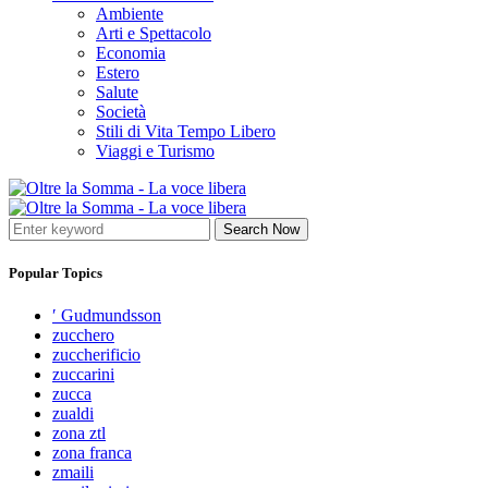
Ambiente
Arti e Spettacolo
Economia
Estero
Salute
Società
Stili di Vita Tempo Libero
Viaggi e Turismo
Search Now
Popular Topics
′ Gudmundsson
zucchero
zuccherificio
zuccarini
zucca
zualdi
zona ztl
zona franca
zmaili