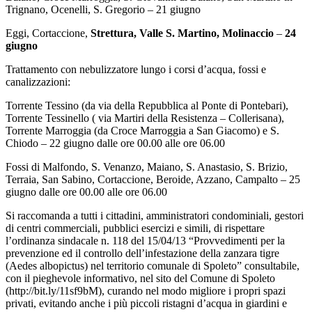
Trignano, Ocenelli, S. Gregorio – 21 giugno
Eggi, Cortaccione,
Strettura, Valle S. Martino, Molinaccio
–
24
giugno
Trattamento con nebulizzatore lungo i corsi d’acqua, fossi e
canalizzazioni:
Torrente Tessino (da via della Repubblica al Ponte di Pontebari),
Torrente Tessinello ( via Martiri della Resistenza – Collerisana),
Torrente Marroggia (da Croce Marroggia a San Giacomo) e S.
Chiodo – 22 giugno dalle ore 00.00 alle ore 06.00
Fossi di Malfondo, S. Venanzo, Maiano, S. Anastasio, S. Brizio,
Terraia, San Sabino, Cortaccione, Beroide, Azzano, Campalto – 25
giugno dalle ore 00.00 alle ore 06.00
Si raccomanda a tutti i cittadini, amministratori condominiali, gestori
di centri commerciali, pubblici esercizi e simili, di rispettare
l’ordinanza sindacale n. 118 del 15/04/13 “Provvedimenti per la
prevenzione ed il controllo dell’infestazione della zanzara tigre
(Aedes albopictus) nel territorio comunale di Spoleto” consultabile,
con il pieghevole informativo, nel sito del Comune di Spoleto
(http://bit.ly/11sf9bM), curando nel modo migliore i propri spazi
privati, evitando anche i più piccoli ristagni d’acqua in giardini e