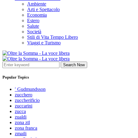
Ambiente
Arti e Spettacolo
Economia
Estero
Salute
Società
Stili di Vita Tempo Libero
Viaggi e Turismo
Search Now
Popular Topics
′ Gudmundsson
zucchero
zuccherificio
zuccarini
zucca
zualdi
zona ztl
zona franca
zmaili