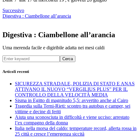
Successivo
Digestiva : Ciambellone all’arancia
Digestiva : Ciambellone all’arancia
Uma merenda facile e digiribile adatta nei mesi caldi
Cerca
Articoli recenti
SICUREZZA STRADALE, POLIZIA DI STATO E ANAS
ATTIVANO IL NUOVO “VERGILIUS PLUS” PER IL
CONTROLLO DELLA VELOCITÀ MEDIA
Sisma in Egitto di magnitudo 5,5: avvertito anche al Cairo
Tragedia sulla Terni-Rieti: scontro tra autobus e camper, sei
vittime e decine di feriti
Aiuta una sconosciuta in difficoltà e viene ucciso: arrestato
l’ex compagno della donna
Italia nella morsa del caldo: temperature record, allerta rossa in
25 città e cresce l’emergenza siccità