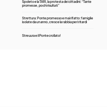
Spoleto e la TARI, la protesta dei cittadini: “Tante
promesse, pochi risultati”
Strettura: Ponte promesso e mai rifatto: famiglie
isolate da un anno, cresce la rabbia per i ritardi
Streuura e il Ponte crollato!