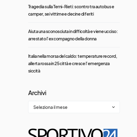
Tragedia sulla Terni-Rieti: scontro tra autobus e
camper, sei vittime e decine di feriti
Aiuta una sconosciuta in difficoltà e viene ucciso:
arrestato l’ex compagno della donna
Italia nella morsa del caldo: temperature record,
allerta rossa in 25 città e cresce l’emergenza
siccità
Archivi