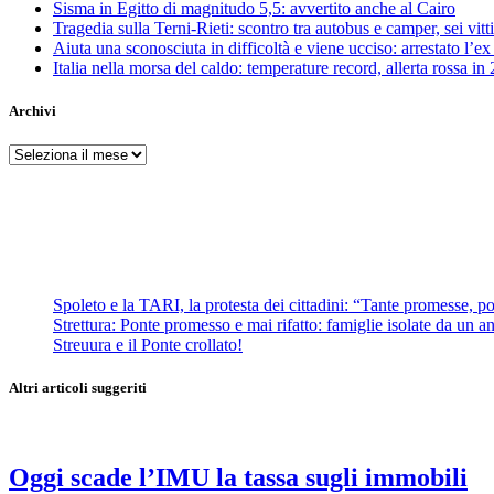
Sisma in Egitto di magnitudo 5,5: avvertito anche al Cairo
Tragedia sulla Terni-Rieti: scontro tra autobus e camper, sei vitti
Aiuta una sconosciuta in difficoltà e viene ucciso: arrestato l
Italia nella morsa del caldo: temperature record, allerta rossa in 
Archivi
Archivi
Spoleto e la TARI, la protesta dei cittadini: “Tante promesse, poc
Strettura: Ponte promesso e mai rifatto: famiglie isolate da un ann
Streuura e il Ponte crollato!
Altri articoli suggeriti
Oggi scade l’IMU la tassa sugli immobili