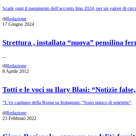
Scade oggi il pagamento dell’acconto Imu 2024, per un valore di circ
di
Redazione
17 Giugno 2024
Strettura , installata “nuova” pensilina fe
di
Redazione
8 Aprile 2012
Totti e le voci su Ilary Blasi: “Notizie fals
“L’ex capitano della Roma su Instagram: “Sono stanco di smentire”
di
Redazione
23 Febbraio 2022