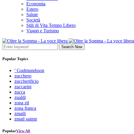
Economia
Estero
Salute
Società
Stili di Vita Tempo Libero
Viaggi e Turismo
Search Now
Popular Topics
′ Gudmundsson
zucchero
zuccherificio
zuccarini
zucca
zualdi
zona ztl
zona franca
zmaili
zmail saimir
Popular
View All