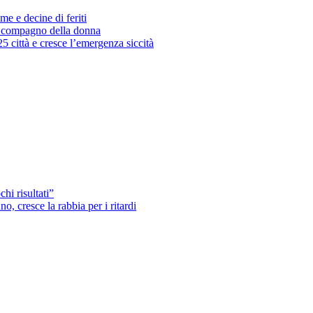
me e decine di feriti
’ex compagno della donna
25 città e cresce l’emergenza siccità
hi risultati”
o, cresce la rabbia per i ritardi