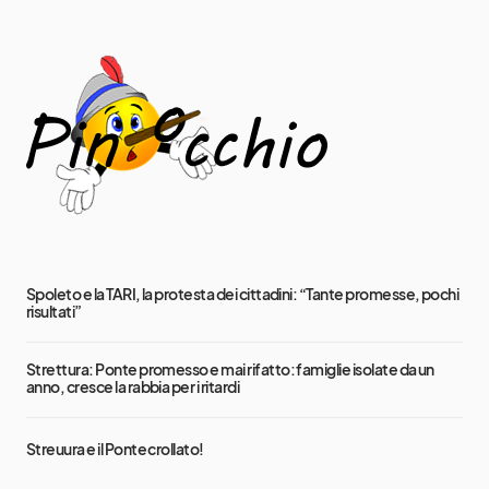
Spoleto e la TARI, la protesta dei cittadini: “Tante promesse, pochi
risultati”
Strettura: Ponte promesso e mai rifatto: famiglie isolate da un
anno, cresce la rabbia per i ritardi
Streuura e il Ponte crollato!