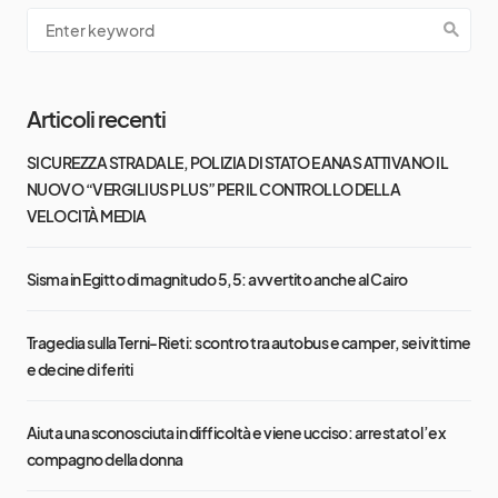
Articoli recenti
SICUREZZA STRADALE, POLIZIA DI STATO E ANAS ATTIVANO IL
NUOVO “VERGILIUS PLUS” PER IL CONTROLLO DELLA
VELOCITÀ MEDIA
Sisma in Egitto di magnitudo 5,5: avvertito anche al Cairo
Tragedia sulla Terni-Rieti: scontro tra autobus e camper, sei vittime
e decine di feriti
Aiuta una sconosciuta in difficoltà e viene ucciso: arrestato l’ex
compagno della donna