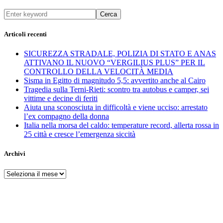
Cerca
Articoli recenti
SICUREZZA STRADALE, POLIZIA DI STATO E ANAS
ATTIVANO IL NUOVO “VERGILIUS PLUS” PER IL
CONTROLLO DELLA VELOCITÀ MEDIA
Sisma in Egitto di magnitudo 5,5: avvertito anche al Cairo
Tragedia sulla Terni-Rieti: scontro tra autobus e camper, sei
vittime e decine di feriti
Aiuta una sconosciuta in difficoltà e viene ucciso: arrestato
l’ex compagno della donna
Italia nella morsa del caldo: temperature record, allerta rossa in
25 città e cresce l’emergenza siccità
Archivi
Archivi