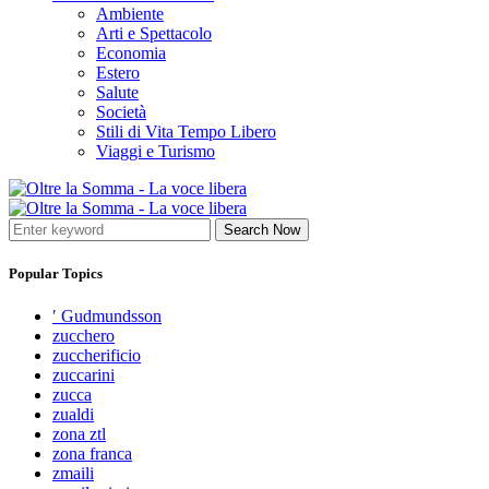
Ambiente
Arti e Spettacolo
Economia
Estero
Salute
Società
Stili di Vita Tempo Libero
Viaggi e Turismo
Search Now
Popular Topics
′ Gudmundsson
zucchero
zuccherificio
zuccarini
zucca
zualdi
zona ztl
zona franca
zmaili