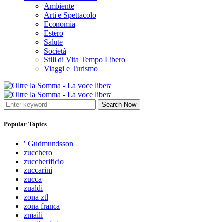
Ambiente
Arti e Spettacolo
Economia
Estero
Salute
Società
Stili di Vita Tempo Libero
Viaggi e Turismo
Search Now
Popular Topics
′ Gudmundsson
zucchero
zuccherificio
zuccarini
zucca
zualdi
zona ztl
zona franca
zmaili