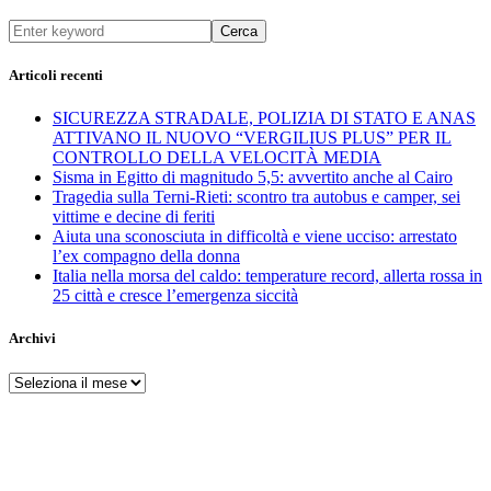
Cerca
Articoli recenti
SICUREZZA STRADALE, POLIZIA DI STATO E ANAS
ATTIVANO IL NUOVO “VERGILIUS PLUS” PER IL
CONTROLLO DELLA VELOCITÀ MEDIA
Sisma in Egitto di magnitudo 5,5: avvertito anche al Cairo
Tragedia sulla Terni-Rieti: scontro tra autobus e camper, sei
vittime e decine di feriti
Aiuta una sconosciuta in difficoltà e viene ucciso: arrestato
l’ex compagno della donna
Italia nella morsa del caldo: temperature record, allerta rossa in
25 città e cresce l’emergenza siccità
Archivi
Archivi