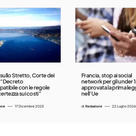
sullo Stretto, Corte dei
Francia, stop ai social
 “Decreto
network per gli under 1
atibile con le regole
approvata la prima le
certezza sui costi”
nell’Ue
one
17 Dicembre 2025
di
Redazione
22 Luglio 2026