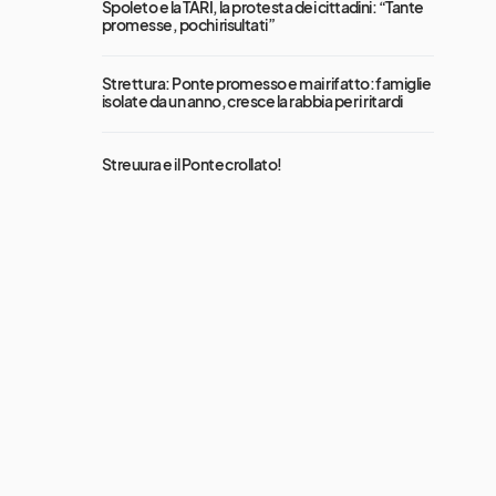
Spoleto e la TARI, la protesta dei cittadini: “Tante
promesse, pochi risultati”
Strettura: Ponte promesso e mai rifatto: famiglie
isolate da un anno, cresce la rabbia per i ritardi
Streuura e il Ponte crollato!