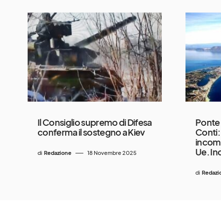
Il Consiglio supremo di Difesa
Ponte 
conferma il sostegno a Kiev
Conti:
incomp
Ue. In
di
Redazione
18 Novembre 2025
di
Redazi