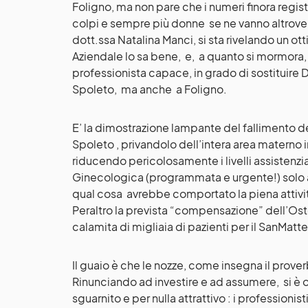
Foligno, ma non pare che i numeri finora regist
colpi e sempre più donne se ne vanno altrove, i
dott.ssa Natalina Manci, si sta rivelando un ot
Aziendale lo sa bene, e, a quanto si mormora, 
professionista capace, in grado di sostituire Da
Spoleto, ma anche a Foligno.
E’ la dimostrazione lampante del fallimento del
Spoleto , privandolo dell’intera area materno 
riducendo pericolosamente i livelli assistenzia
Ginecologica (programmata e urgente!) solo a
qual cosa avrebbe comportato la piena attività
Peraltro la prevista “compensazione” dell’Oste
calamita di migliaia di pazienti per il SanMatteo
Il guaio è che le nozze, come insegna il proverb
Rinunciando ad investire e ad assumere, si è 
sguarnito e per nulla attrattivo : i professionist