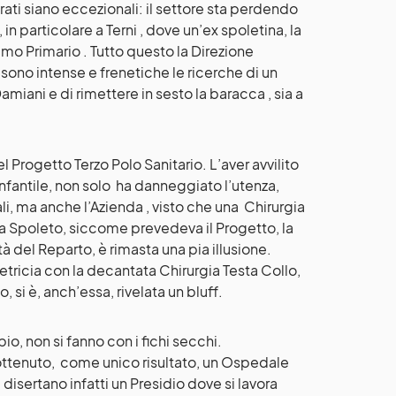
rati siano eccezionali: il settore sta perdendo
n particolare a Terni , dove un’ex spoletina, la
timo Primario . Tutto questo la Direzione
sono intense e frenetiche le ricerche di un
miani e di rimettere in sesto la baracca , sia a
 Progetto Terzo Polo Sanitario. L’aver avvilito
infantile, non solo ha danneggiato l’utenza,
li, ma anche l’Azienda , visto che una Chirurgia
 Spoleto, siccome prevedeva il Progetto, la
 del Reparto, è rimasta una pia illusione.
tricia con la decantata Chirurgia Testa Collo,
, si è, anch’essa, rivelata un bluff.
io, non si fanno con i fichi secchi.
ottenuto, come unico risultato, un Ospedale
i disertano infatti un Presidio dove si lavora