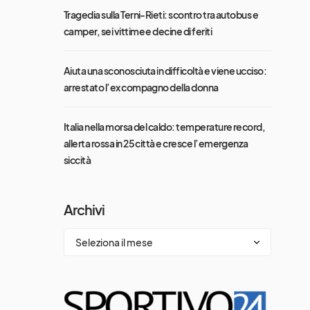
Tragedia sulla Terni-Rieti: scontro tra autobus e
camper, sei vittime e decine di feriti
Aiuta una sconosciuta in difficoltà e viene ucciso:
arrestato l’ex compagno della donna
Italia nella morsa del caldo: temperature record,
allerta rossa in 25 città e cresce l’emergenza
siccità
Archivi