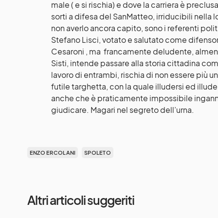
male ( e si rischia) e dove la carriera è preclus
sorti a difesa del SanMatteo, irriducibili nella 
non averlo ancora capito, sono i referenti polit
Stefano Lisci, votato e salutato come difensor
Cesaroni , ma francamente deludente, almeno 
Sisti, intende passare alla storia cittadina co
lavoro di entrambi, rischia di non essere più 
futile targhetta, con la quale illudersi ed ill
anche che è praticamente impossibile inganna
giudicare. Magari nel segreto dell’urna.
ENZO ERCOLANI
SPOLETO
Altri articoli suggeriti