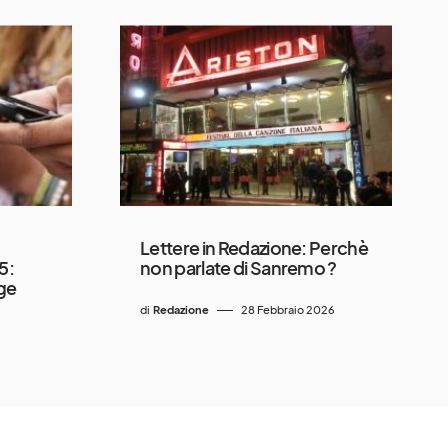
Lettere in Redazione: Perchè
5:
non parlate di Sanremo ?
gge
di
Redazione
28 Febbraio 2026