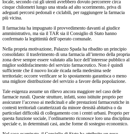
locale, secondo cui gli utenti avrebbero dovuto percorrere circa
cinque chilometri lungo una strada ad alto scorrimento, priva di
adeguati percorsi pedonali e ciclabili, per raggiungere la farmacia
più vicina.
Il farmacista ha impugnato il provvedimento davanti al giudice
amministrativo, ma sia il TAR sia il Consiglio di Stato hanno
confermato la legittimità dell’operato comunale.
Nella propria motivazione, Palazzo Spada ha ribadito un principio
consolidato: il trasferimento di una farmacia all’interno della propria
zona deve sempre essere valutato alla luce dell’interesse pubblico al
miglior soddisfacimento del servizio farmaceutico. Non è quindi
sufficiente che il nuovo locale ricada nella medesima sede
territoriale; occorre verificare se lo spostamento garantisca o meno
una migliore distribuzione del servizio a favore della popolazione.
Tale esigenza assume un rilievo ancora maggiore nel caso delle
farmacie rurali. Queste strutture, infatti, sono istituite proprio per
assicurare l’accesso ai medicinali e alle prestazioni farmaceutiche in
contesti territoriali caratterizzati da minore densità abitativa o da
particolari difficoltà di collegamento con i centri urbani. Proprio per
questa funzione sociale, l’ordinamento riconosce loro una disciplina
speciale e, in determinati casi, anche forme di sostegno economico.
Nel caso esaminato, il Consiglio di Stato ha attribuito un peso