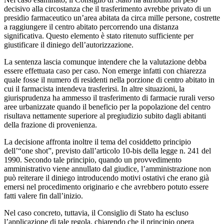
decisivo alla circostanza che il trasferimento avrebbe privato di un
presidio farmaceutico un’area abitata da circa mille persone, costrette
a raggiungere il centro abitato percorrendo una distanza
significativa. Questo elemento è stato ritenuto sufficiente per
giustificare il diniego dell’autorizzazione.
La sentenza lascia comunque intendere che la valutazione debba
essere effettuata caso per caso. Non emerge infatti con chiarezza
quale fosse il numero di residenti nella porzione di centro abitato in
cui il farmacista intendeva trasferirsi. In altre situazioni, la
giurisprudenza ha ammesso il trasferimento di farmacie rurali verso
aree urbanizzate quando il beneficio per la popolazione del centro
risultava nettamente superiore al pregiudizio subito dagli abitanti
della frazione di provenienza.
La decisione affronta inoltre il tema del cosiddetto principio
dell’“one shot”, previsto dall’articolo 10-bis della legge n. 241 del
1990. Secondo tale principio, quando un provvedimento
amministrativo viene annullato dal giudice, l’amministrazione non
può reiterare il diniego introducendo motivi ostativi che erano già
emersi nel procedimento originario e che avrebbero potuto essere
fatti valere fin dall’inizio.
Nel caso concreto, tuttavia, il Consiglio di Stato ha escluso
l’applicazione di tale regola, chiarendo che il principio opera