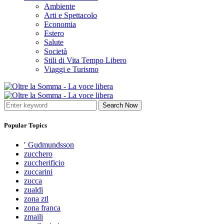
Ambiente
Arti e Spettacolo
Economia
Estero
Salute
Società
Stili di Vita Tempo Libero
Viaggi e Turismo
Search Now
Popular Topics
′ Gudmundsson
zucchero
zuccherificio
zuccarini
zucca
zualdi
zona ztl
zona franca
zmaili