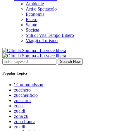
Ambiente
Arti e Spettacolo
Economia
Estero
Salute
Società
Stili di Vita Tempo Libero
Viaggi e Turismo
Search Now
Popular Topics
′ Gudmundsson
zucchero
zuccherificio
zuccarini
zucca
zualdi
zona ztl
zona franca
zmaili