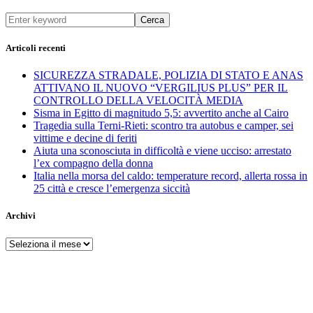
Cerca
Articoli recenti
SICUREZZA STRADALE, POLIZIA DI STATO E ANAS
ATTIVANO IL NUOVO “VERGILIUS PLUS” PER IL
CONTROLLO DELLA VELOCITÀ MEDIA
Sisma in Egitto di magnitudo 5,5: avvertito anche al Cairo
Tragedia sulla Terni-Rieti: scontro tra autobus e camper, sei
vittime e decine di feriti
Aiuta una sconosciuta in difficoltà e viene ucciso: arrestato
l’ex compagno della donna
Italia nella morsa del caldo: temperature record, allerta rossa in
25 città e cresce l’emergenza siccità
Archivi
Archivi