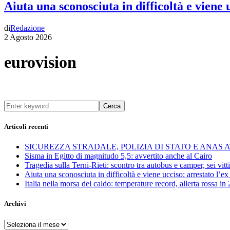
Aiuta una sconosciuta in difficoltà e viene
di
Redazione
2 Agosto 2026
eurovision
Cerca
Articoli recenti
SICUREZZA STRADALE, POLIZIA DI STATO E ANAS
Sisma in Egitto di magnitudo 5,5: avvertito anche al Cairo
Tragedia sulla Terni-Rieti: scontro tra autobus e camper, sei vitti
Aiuta una sconosciuta in difficoltà e viene ucciso: arrestato l
Italia nella morsa del caldo: temperature record, allerta rossa in 
Archivi
Archivi