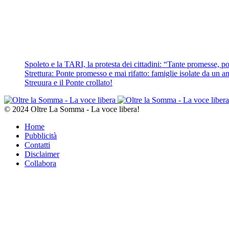
Spoleto e la TARI, la protesta dei cittadini: “Tante promesse, poc
Strettura: Ponte promesso e mai rifatto: famiglie isolate da un ann
Streuura e il Ponte crollato!
© 2024 Oltre La Somma - La voce libera!
Home
Pubblicità
Contatti
Disclaimer
Collabora