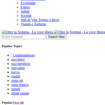
Economia
Estero
Salute
Società
Stili di Vita Tempo Libero
Viaggi e Turismo
Search Now
Popular Topics
′ Gudmundsson
zucchero
zuccherificio
zuccarini
zucca
zualdi
zona ztl
zona franca
zmaili
zmail saimir
Popular
View All