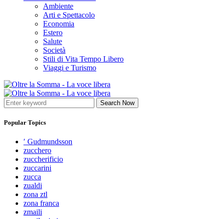
Ambiente
Arti e Spettacolo
Economia
Estero
Salute
Società
Stili di Vita Tempo Libero
Viaggi e Turismo
Search Now
Popular Topics
′ Gudmundsson
zucchero
zuccherificio
zuccarini
zucca
zualdi
zona ztl
zona franca
zmaili