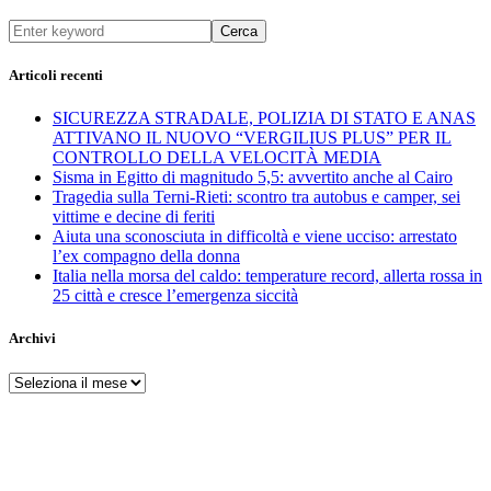
Cerca
Articoli recenti
SICUREZZA STRADALE, POLIZIA DI STATO E ANAS
ATTIVANO IL NUOVO “VERGILIUS PLUS” PER IL
CONTROLLO DELLA VELOCITÀ MEDIA
Sisma in Egitto di magnitudo 5,5: avvertito anche al Cairo
Tragedia sulla Terni-Rieti: scontro tra autobus e camper, sei
vittime e decine di feriti
Aiuta una sconosciuta in difficoltà e viene ucciso: arrestato
l’ex compagno della donna
Italia nella morsa del caldo: temperature record, allerta rossa in
25 città e cresce l’emergenza siccità
Archivi
Archivi