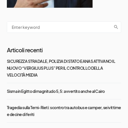
Articoli recenti
SICUREZZA STRADALE, POLIZIA DI STATO E ANAS ATTIVANO IL
NUOVO “VERGILIUS PLUS” PER IL CONTROLLO DELLA
VELOCITÀ MEDIA
Sisma in Egitto di magnitudo 5,5: avvertito anche al Cairo
Tragedia sulla Terni-Rieti: scontro tra autobus e camper, sei vittime
e decine di feriti