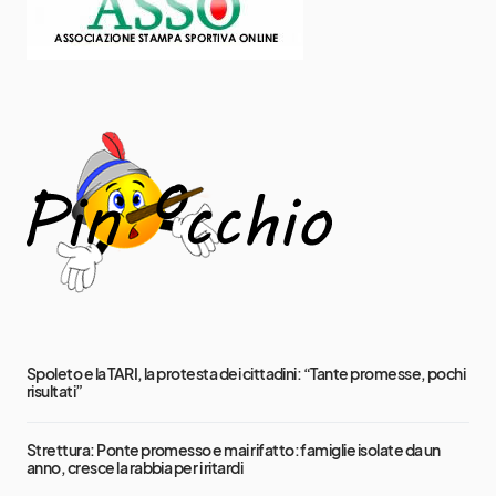
Spoleto e la TARI, la protesta dei cittadini: “Tante promesse, pochi
risultati”
Strettura: Ponte promesso e mai rifatto: famiglie isolate da un
anno, cresce la rabbia per i ritardi