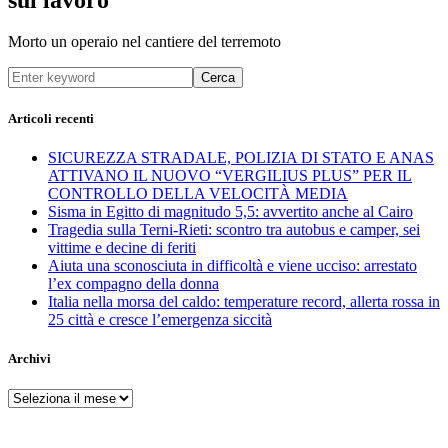
Morto un operaio nel cantiere del terremoto
Cerca
Articoli recenti
SICUREZZA STRADALE, POLIZIA DI STATO E ANAS
ATTIVANO IL NUOVO “VERGILIUS PLUS” PER IL
CONTROLLO DELLA VELOCITÀ MEDIA
Sisma in Egitto di magnitudo 5,5: avvertito anche al Cairo
Tragedia sulla Terni-Rieti: scontro tra autobus e camper, sei
vittime e decine di feriti
Aiuta una sconosciuta in difficoltà e viene ucciso: arrestato
l’ex compagno della donna
Italia nella morsa del caldo: temperature record, allerta rossa in
25 città e cresce l’emergenza siccità
Archivi
Archivi