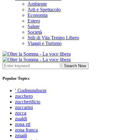
Ambiente
Arti e Spettacolo
Economia
Estero
Salute
Società
Stili di Vita Tempo Libero
Viaggi e Turismo
Search Now
Popular Topics
′ Gudmundsson
zucchero
zuccherificio
zuccarini
zucca
zualdi
zona ztl
zona franca
zmaili