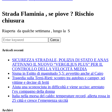
Strada Flaminia , se piove ? Rischio
chiusura
Riaperta da qualche settimana , lungo la S
Cerca
Articoli recenti
SICUREZZA STRADALE, POLIZIA DI STATO E ANAS
ATTIVANO IL NUOVO “VERGILIUS PLUS” PER IL
CONTROLLO DELLA VELOCITÀ MEDIA
Sisma in Egitto di magnitudo 5,5: avvertito anche al Cairo
Tragedia sulla Terni-Rieti: scontro tra autobus e camper, sei
vittime e decine di feriti
Aiuta una sconosciuta in difficoltà e viene ucciso: arrestato
l’ex compagno della donna
Italia nella morsa del caldo: temperature record, allerta rossa in
25 città e cresce l’emergenza siccità
Archivi