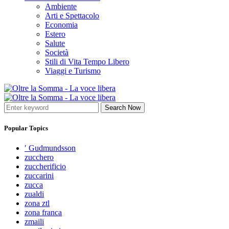
Ambiente
Arti e Spettacolo
Economia
Estero
Salute
Società
Stili di Vita Tempo Libero
Viaggi e Turismo
Search Now
Popular Topics
′ Gudmundsson
zucchero
zuccherificio
zuccarini
zucca
zualdi
zona ztl
zona franca
zmaili