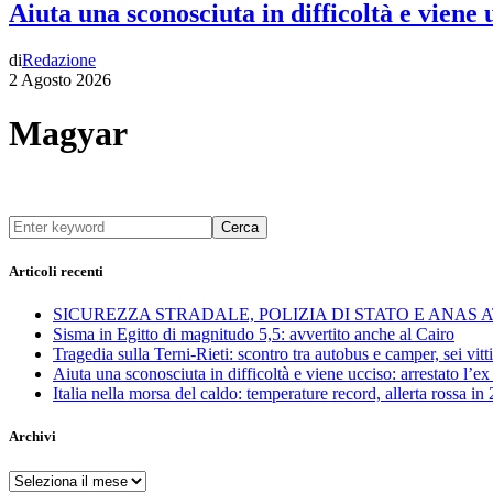
Aiuta una sconosciuta in difficoltà e viene
di
Redazione
2 Agosto 2026
Magyar
Cerca
Articoli recenti
SICUREZZA STRADALE, POLIZIA DI STATO E ANAS
Sisma in Egitto di magnitudo 5,5: avvertito anche al Cairo
Tragedia sulla Terni-Rieti: scontro tra autobus e camper, sei vitti
Aiuta una sconosciuta in difficoltà e viene ucciso: arrestato l
Italia nella morsa del caldo: temperature record, allerta rossa in 
Archivi
Archivi