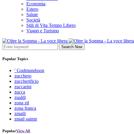
Economia
Estero
Salute
Società
Stili di Vita Tempo Libero
Viaggi e Turismo
Search Now
Popular Topics
′ Gudmundsson
zucchero
zuccherificio
zuccarini
zucca
zualdi
zona ztl
zona franca
zmaili
zmail saimir
Popular
View All