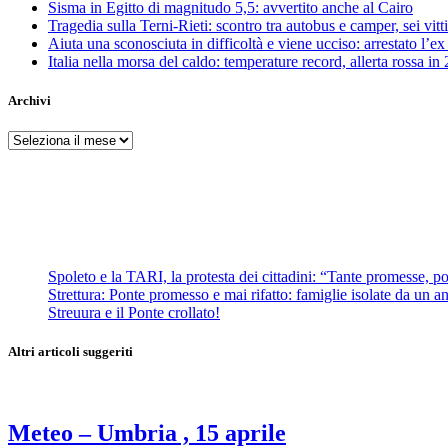
Sisma in Egitto di magnitudo 5,5: avvertito anche al Cairo
Tragedia sulla Terni-Rieti: scontro tra autobus e camper, sei vitti
Aiuta una sconosciuta in difficoltà e viene ucciso: arrestato l
Italia nella morsa del caldo: temperature record, allerta rossa in 
Archivi
Archivi
Spoleto e la TARI, la protesta dei cittadini: “Tante promesse, poc
Strettura: Ponte promesso e mai rifatto: famiglie isolate da un ann
Streuura e il Ponte crollato!
Altri articoli suggeriti
Meteo – Umbria , 15 aprile