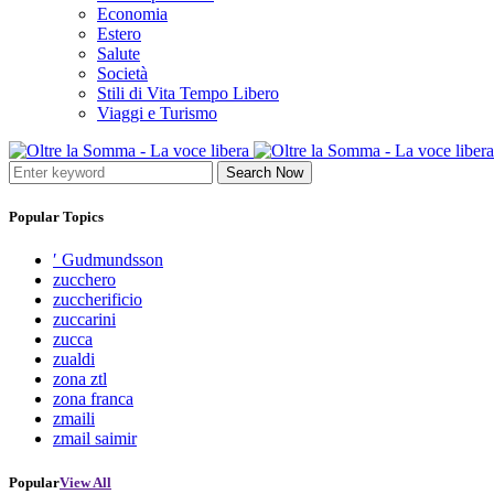
Economia
Estero
Salute
Società
Stili di Vita Tempo Libero
Viaggi e Turismo
Search Now
Popular Topics
′ Gudmundsson
zucchero
zuccherificio
zuccarini
zucca
zualdi
zona ztl
zona franca
zmaili
zmail saimir
Popular
View All