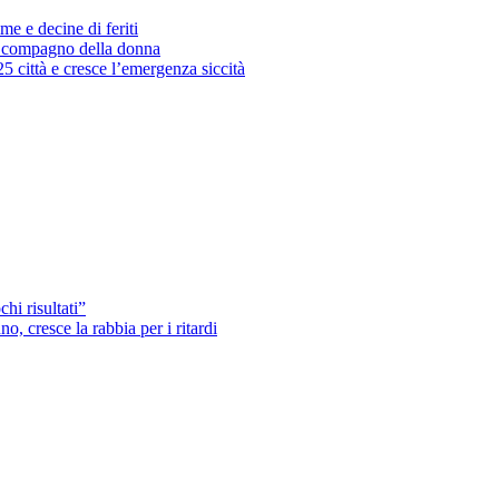
me e decine di feriti
’ex compagno della donna
25 città e cresce l’emergenza siccità
hi risultati”
o, cresce la rabbia per i ritardi