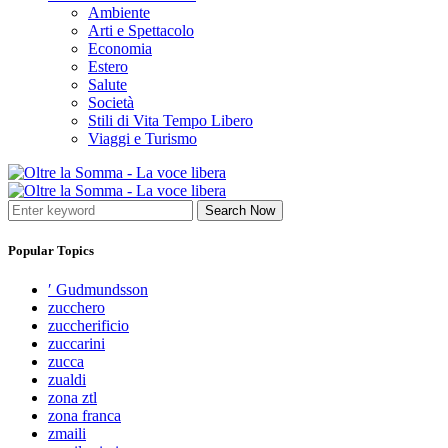
Ambiente
Arti e Spettacolo
Economia
Estero
Salute
Società
Stili di Vita Tempo Libero
Viaggi e Turismo
Search Now
Popular Topics
′ Gudmundsson
zucchero
zuccherificio
zuccarini
zucca
zualdi
zona ztl
zona franca
zmaili