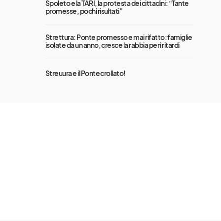
Spoleto e la TARI, la protesta dei cittadini: “Tante
promesse, pochi risultati”
Strettura: Ponte promesso e mai rifatto: famiglie
isolate da un anno, cresce la rabbia per i ritardi
Streuura e il Ponte crollato!