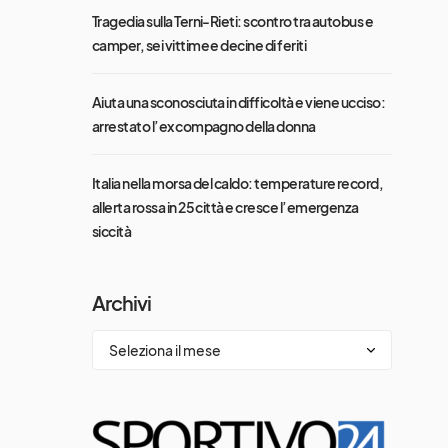
Tragedia sulla Terni-Rieti: scontro tra autobus e
camper, sei vittime e decine di feriti
Aiuta una sconosciuta in difficoltà e viene ucciso:
arrestato l’ex compagno della donna
Italia nella morsa del caldo: temperature record,
allerta rossa in 25 città e cresce l’emergenza
siccità
Archivi