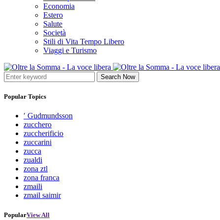
Economia
Estero
Salute
Società
Stili di Vita Tempo Libero
Viaggi e Turismo
Search Now
Popular Topics
′ Gudmundsson
zucchero
zuccherificio
zuccarini
zucca
zualdi
zona ztl
zona franca
zmaili
zmail saimir
Popular
View All