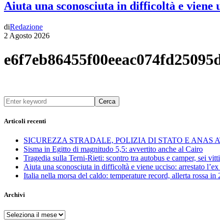
Aiuta una sconosciuta in difficoltà e viene
di
Redazione
2 Agosto 2026
e6f7eb86455f00eeac074fd25095
Cerca
Articoli recenti
SICUREZZA STRADALE, POLIZIA DI STATO E ANAS
Sisma in Egitto di magnitudo 5,5: avvertito anche al Cairo
Tragedia sulla Terni-Rieti: scontro tra autobus e camper, sei vitti
Aiuta una sconosciuta in difficoltà e viene ucciso: arrestato l
Italia nella morsa del caldo: temperature record, allerta rossa in 
Archivi
Archivi