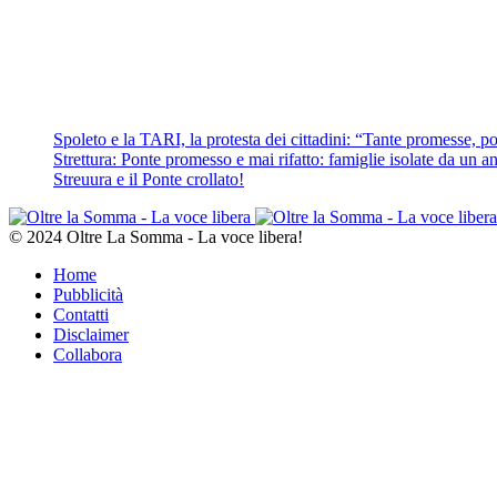
Spoleto e la TARI, la protesta dei cittadini: “Tante promesse, poc
Strettura: Ponte promesso e mai rifatto: famiglie isolate da un ann
Streuura e il Ponte crollato!
© 2024 Oltre La Somma - La voce libera!
Home
Pubblicità
Contatti
Disclaimer
Collabora