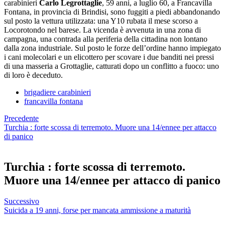
carabinieri
Carlo Legrottaglie
, 59 anni, a luglio 60, a Francavilla
Fontana, in provincia di Brindisi, sono fuggiti a piedi abbandonando
sul posto la vettura utilizzata: una Y10 rubata il mese scorso a
Locorotondo nel barese. La vicenda è avvenuta in una zona di
campagna, una contrada alla periferia della cittadina non lontano
dalla zona industriale. Sul posto le forze dell’ordine hanno impiegato
i cani molecolari e un elicottero per scovare i due banditi nei pressi
di una masseria a Grottaglie, catturati dopo un conflitto a fuoco: uno
di loro è deceduto.
brigadiere carabinieri
francavilla fontana
Precedente
Turchia : forte scossa di terremoto. Muore una 14/ennee per attacco
di panico
Turchia : forte scossa di terremoto.
Muore una 14/ennee per attacco di panico
Successivo
Suicida a 19 anni, forse per mancata ammissione a maturità