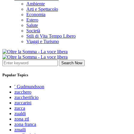
Ambiente
Arti e Spettacolo
Economia
Estero
Salute
Società
Stili di Vita Tempo Libero
Viaggi e Turismo
Search Now
Popular Topics
′ Gudmundsson
zucchero
zuccherificio
zuccarini
zucca
zualdi
zona ztl
zona franca
zmaili