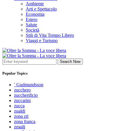
Ambiente
Arti e Spettacolo
Economia
Estero
Salute
Società
Stili di Vita Tempo Libero
Viaggi e Turismo
Search Now
Popular Topics
′ Gudmundsson
zucchero
zuccherificio
zuccarini
zucca
zualdi
zona ztl
zona franca
zmaili