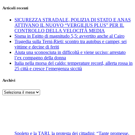
Articoli recenti
SICUREZZA STRADALE, POLIZIA DI STATO E ANAS
ATTIVANO IL NUOVO “VERGILIUS PLUS” PER IL
CONTROLLO DELLA VELOCITÀ MEDIA
Sisma in Egitto di magnitudo 5,5: avvertito anche al Cairo
Tragedia sulla Terni-Rieti: scontro tra autobus e camper, sei
vittime e decine di feriti
Aiuta una sconosciuta in difficoltà e viene ucciso: arrestato
l’ex compagno della donna
Italia nella morsa del caldo: temperature record, allerta rossa in
25 città e cresce l’emergenza siccità
Archivi
Archivi
Spoleto e la TARI, la protesta dei cittadini: “Tante promesse,