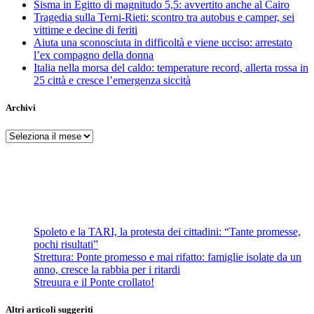
Sisma in Egitto di magnitudo 5,5: avvertito anche al Cairo
Tragedia sulla Terni-Rieti: scontro tra autobus e camper, sei
vittime e decine di feriti
Aiuta una sconosciuta in difficoltà e viene ucciso: arrestato
l’ex compagno della donna
Italia nella morsa del caldo: temperature record, allerta rossa in
25 città e cresce l’emergenza siccità
Archivi
Archivi
Spoleto e la TARI, la protesta dei cittadini: “Tante promesse,
pochi risultati”
Strettura: Ponte promesso e mai rifatto: famiglie isolate da un
anno, cresce la rabbia per i ritardi
Streuura e il Ponte crollato!
Altri articoli suggeriti