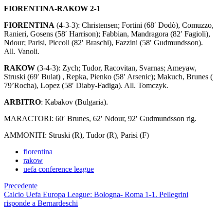
FIORENTINA-RAKOW 2-1
FIORENTINA
(4-3-3): Christensen; Fortini (68′ Dodò), Comuzzo,
Ranieri, Gosens (58′ Harrison); Fabbian, Mandragora (82′ Fagioli),
Ndour; Parisi, Piccoli (82′ Braschi), Fazzini (58′ Gudmundsson).
All. Vanoli.
RAKOW
(3-4-3): Zych; Tudor, Racovitan, Svarnas; Ameyaw,
Struski (69′ Bulat) , Repka, Pienko (58′ Arsenic); Makuch, Brunes (
79’Rocha), Lopez (58′ Diaby-Fadiga). All. Tomczyk.
ARBITRO
: Kabakov (Bulgaria).
MARACTORI: 60′ Brunes, 62′ Ndour, 92′ Gudmundsson rig.
AMMONITI: Struski (R), Tudor (R), Parisi (F)
fiorentina
rakow
uefa conference league
Precedente
Calcio Uefa Europa League: Bologna- Roma 1-1. Pellegrini
risponde a Bernardeschi