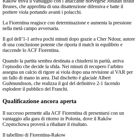
Raków trova il vantaggio con l’attaccante norvegese Jonatan Braut
Brunes, che approfitta di una disattenzione difensiva e batte il
portiere viola portando avanti i polacchi.
La Fiorentina reagisce con determinazione e aumenta la pressione
nella metà campo avversaria.
Il gol dell’1-1 arriva pochi minuti dopo grazie a Cher Ndour, autore
di una conclusione potente che riporta il match in equilibrio e
riaccende lo ACF Fiorentina.
Quando la partita sembra destinata a chiudersi in parità, arriva
l’episodio che decide la sfida. Nei minuti di recupero l’arbitro
assegna un calcio di rigore ai viola dopo una revisione al VAR per
un fallo di mano in area. Dal dischetto è glaciale Albert
Guðmundsson, che realizza il gol del definitivo 2-1 facendo
esplodere il pubblico del Franchi.
Qualificazione ancora aperta
Il successo permette alla ACF Fiorentina di presentarsi con un
vantaggio alla gara di ritorno in Polonia, dove il Raków
Częstochowa proverà a ribaltare il risultato.
Il tabellino di Fiorentina-Rakow