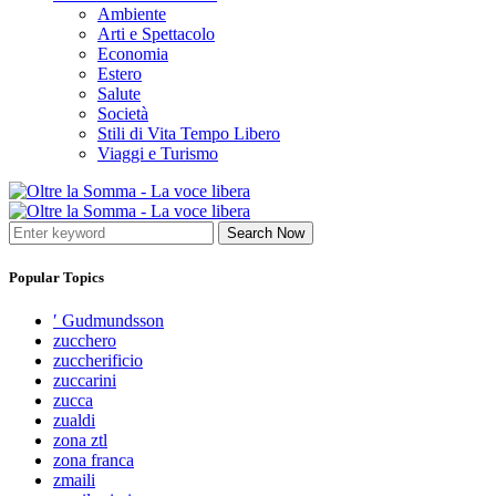
Ambiente
Arti e Spettacolo
Economia
Estero
Salute
Società
Stili di Vita Tempo Libero
Viaggi e Turismo
Search Now
Popular Topics
′ Gudmundsson
zucchero
zuccherificio
zuccarini
zucca
zualdi
zona ztl
zona franca
zmaili