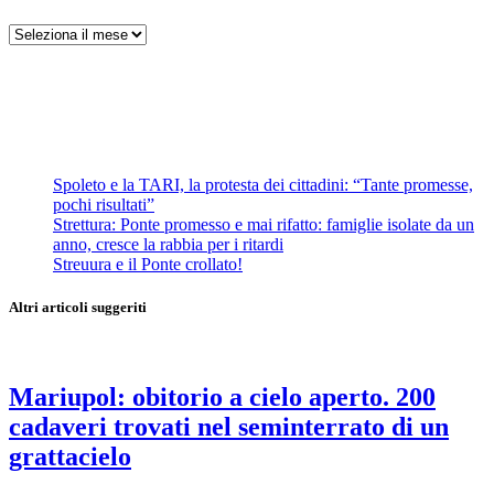
Archivi
Spoleto e la TARI, la protesta dei cittadini: “Tante promesse,
pochi risultati”
Strettura: Ponte promesso e mai rifatto: famiglie isolate da un
anno, cresce la rabbia per i ritardi
Streuura e il Ponte crollato!
Altri articoli suggeriti
Mariupol: obitorio a cielo aperto. 200
cadaveri trovati nel seminterrato di un
grattacielo