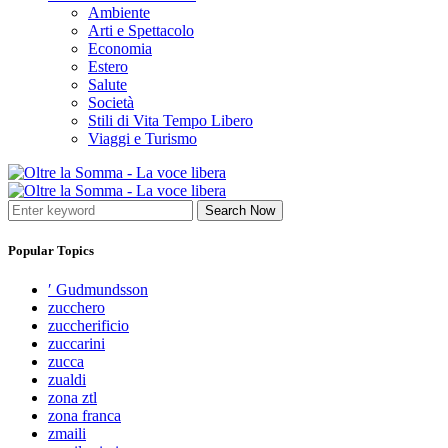
Ambiente
Arti e Spettacolo
Economia
Estero
Salute
Società
Stili di Vita Tempo Libero
Viaggi e Turismo
Search Now
Popular Topics
′ Gudmundsson
zucchero
zuccherificio
zuccarini
zucca
zualdi
zona ztl
zona franca
zmaili