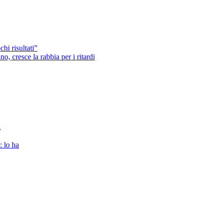
hi risultati”
o, cresce la rabbia per i ritardi
”
: lo ha