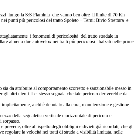
mezzi lungo la S:S Flaminia che vanno ben oltre il limite di 70 Kh
nei punti più pericolosi del tratto Spoleto – Terni: Bivio Strettura e
tagliatamente i fenomeni di pericolosità del tratto stradale in
are almeno due autovelox nei tratti più pericolosi balzati nelle prime
 sia da attribuire al comportamento scorretto e sanzionabile messo in
gli altri utenti. Lei stesso segnala che tale pericolo deriverebbe da
 e, implicitamente, a chi è deputato alla cura, manutenzione e gestione
 mezzo della segnaletica verticale e orizzontale di pericolo e
i sorpasso.
e prevede, oltre al rispetto degli obblighi e divieti già ricordati, che gli
golare la velocità nei tratti di strada a visibilità limitata, nelle