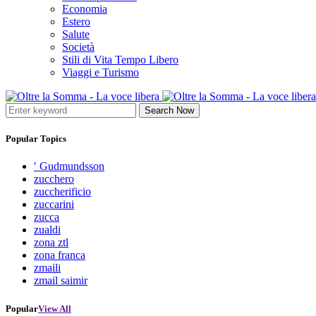
Economia
Estero
Salute
Società
Stili di Vita Tempo Libero
Viaggi e Turismo
Search Now
Popular Topics
′ Gudmundsson
zucchero
zuccherificio
zuccarini
zucca
zualdi
zona ztl
zona franca
zmaili
zmail saimir
Popular
View All