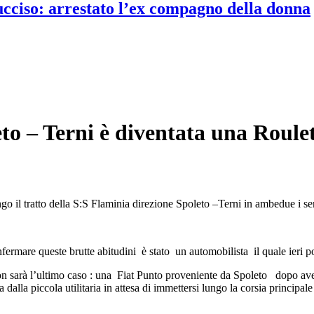
 ucciso: arrestato l’ex compagno della donna
eto – Terni è diventata una Roule
ngo il tratto della S:S Flaminia direzione Spoleto –Terni in ambedue i 
rmare queste brutte abitudini è stato un automobilista il quale ieri pom
on sarà l’ultimo caso : una Fiat Punto proveniente da Spoleto dopo aver
 dalla piccola utilitaria in attesa di immettersi lungo la corsia princip