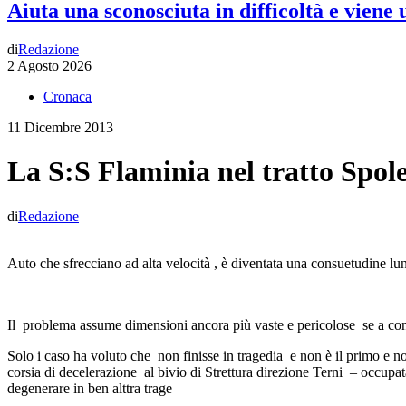
Aiuta una sconosciuta in difficoltà e viene
di
Redazione
2 Agosto 2026
Cronaca
11 Dicembre 2013
La S:S Flaminia nel tratto Spol
di
Redazione
Auto che sfrecciano ad alta velocità , è diventata una consuetudine lu
Il problema assume dimensioni ancora più vaste e pericolose se a confe
Solo i caso ha voluto che non finisse in tragedia e non è il primo e n
corsia di decelerazione al bivio di Strettura direzione Terni – occupata
degenerare in ben alttra trage