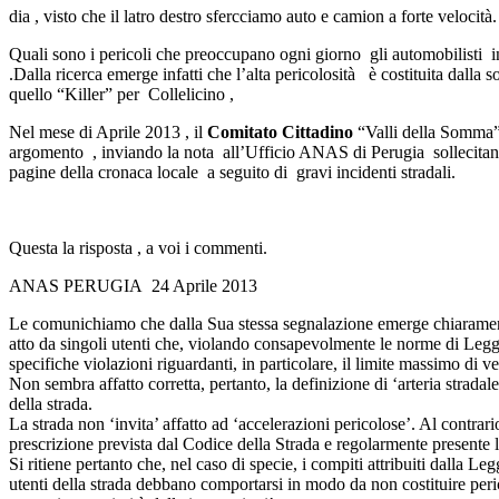
dia , visto che il latro destro sfercciamo auto e camion a forte velocità.
Quali sono i pericoli che preoccupano ogni giorno gli automobilisti in
.Dalla ricerca emerge infatti che l’alta pericolosità è costituita dall
quello “Killer” per Collelicino ,
Nel mese di Aprile 2013 , il
Comitato Cittadino
“Valli della Somma” e
argomento , inviando la nota all’Ufficio ANAS di Perugia sollecitando
pagine della cronaca locale a seguito di gravi incidenti stradali.
Questa la risposta , a voi i commenti.
ANAS PERUGIA 24 Aprile 2013
Le comunichiamo che dalla Sua stessa segnalazione emerge chiaramente 
atto da singoli utenti che, violando consapevolmente le norme di Legge 
specifiche violazioni riguardanti, in particolare, il limite massimo di ve
Non sembra affatto corretta, pertanto, la definizione di ‘arteria strada
della strada.
La strada non ‘invita’ affatto ad ‘accelerazioni pericolose’. Al contrari
prescrizione prevista dal Codice della Strada e regolarmente presente l
Si ritiene pertanto che, nel caso di specie, i compiti attribuiti dalla Leg
utenti della strada debbano comportarsi in modo da non costituire pericol