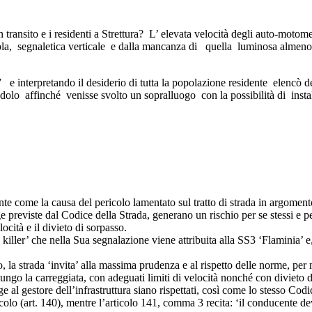
 transito e i residenti a Strettura? L’ elevata velocità degli auto-moto
a sola, segnaletica verticale e dalla mancanza di quella luminosa almeno 
 interpretando il desiderio di tutta la popolazione residente elencò det
lo affinché venisse svolto un sopralluogo con la possibilità di install
come la causa del pericolo lamentato sul tratto di strada in argomento
previste dal Codice della Strada, generano un rischio per se stessi e per 
locità e il divieto di sorpasso.
le killer’ che nella Sua segnalazione viene attribuita alla SS3 ‘Flaminia’
o, la strada ‘invita’ alla massima prudenza e al rispetto delle norme, per
ungo la carreggiata, con adeguati limiti di velocità nonché con divieto d
ge al gestore dell’infrastruttura siano rispettati, così come lo stesso Codic
o (art. 140), mentre l’articolo 141, comma 3 recita: ‘il conducente deve re