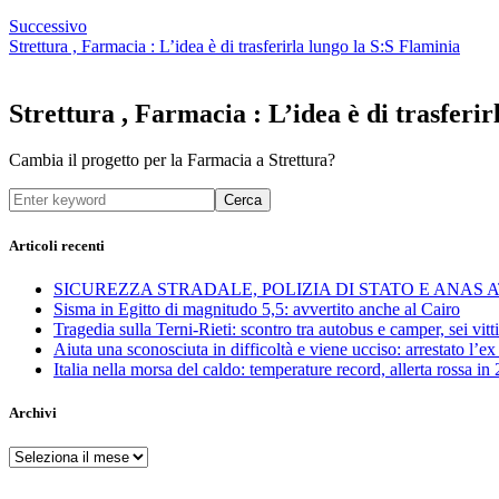
Successivo
Strettura , Farmacia : L’idea è di trasferirla lungo la S:S Flaminia
Strettura , Farmacia : L’idea è di trasferi
Cambia il progetto per la Farmacia a Strettura?
Cerca
Articoli recenti
SICUREZZA STRADALE, POLIZIA DI STATO E ANAS
Sisma in Egitto di magnitudo 5,5: avvertito anche al Cairo
Tragedia sulla Terni-Rieti: scontro tra autobus e camper, sei vitti
Aiuta una sconosciuta in difficoltà e viene ucciso: arrestato l
Italia nella morsa del caldo: temperature record, allerta rossa in 
Archivi
Archivi