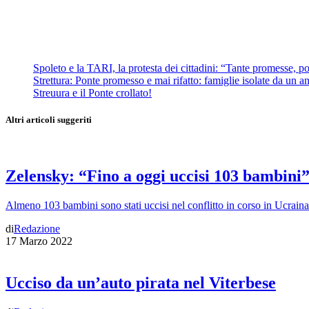
Spoleto e la TARI, la protesta dei cittadini: “Tante promesse, poc
Strettura: Ponte promesso e mai rifatto: famiglie isolate da un ann
Streuura e il Ponte crollato!
Altri articoli suggeriti
Zelensky: “Fino a oggi uccisi 103 bambini
Almeno 103 bambini sono stati uccisi nel conflitto in corso in Ucraina
di
Redazione
17 Marzo 2022
Ucciso da un’auto pirata nel Viterbese