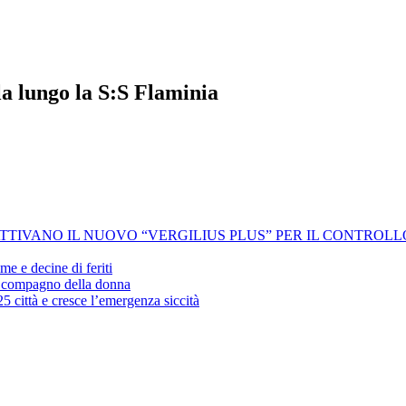
rla lungo la S:S Flaminia
 ATTIVANO IL NUOVO “VERGILIUS PLUS” PER IL CONTROL
me e decine di feriti
’ex compagno della donna
25 città e cresce l’emergenza siccità