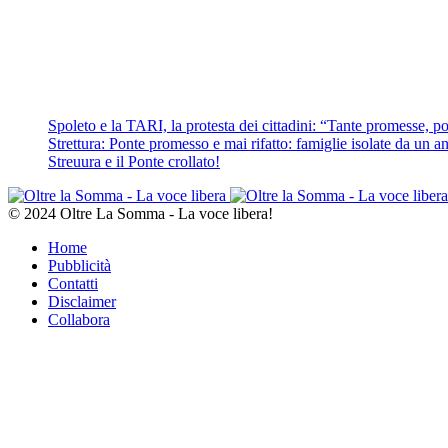
Spoleto e la TARI, la protesta dei cittadini: “Tante promesse, poc
Strettura: Ponte promesso e mai rifatto: famiglie isolate da un ann
Streuura e il Ponte crollato!
© 2024 Oltre La Somma - La voce libera!
Home
Pubblicità
Contatti
Disclaimer
Collabora