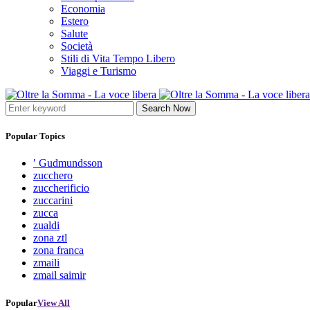
Economia
Estero
Salute
Società
Stili di Vita Tempo Libero
Viaggi e Turismo
Search Now
Popular Topics
′ Gudmundsson
zucchero
zuccherificio
zuccarini
zucca
zualdi
zona ztl
zona franca
zmaili
zmail saimir
Popular
View All