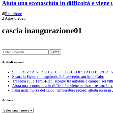
Aiuta una sconosciuta in difficoltà e viene
di
Redazione
2 Agosto 2026
cascia inaugurazione01
Cerca
Articoli recenti
SICUREZZA STRADALE, POLIZIA DI STATO E ANAS
Sisma in Egitto di magnitudo 5,5: avvertito anche al Cairo
Tragedia sulla Terni-Rieti: scontro tra autobus e camper, sei vitti
Aiuta una sconosciuta in difficoltà e viene ucciso: arrestato l
Italia nella morsa del caldo: temperature record, allerta rossa in 
Archivi
Archivi