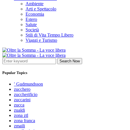
Ambiente
Arti e Spettacolo
Economia
Estero
Salute
Società
Stili di Vita Tempo Libero
Viaggi e Turismo
Search Now
Popular Topics
′ Gudmundsson
zucchero
zuccherificio
zuccarini
zucca
zualdi
zona ztl
zona franca
zmaili