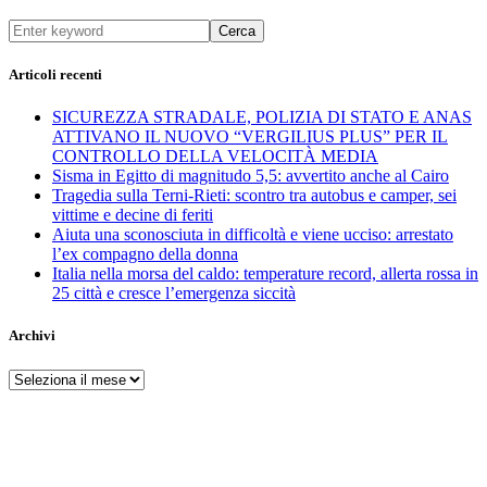
Cerca
Articoli recenti
SICUREZZA STRADALE, POLIZIA DI STATO E ANAS
ATTIVANO IL NUOVO “VERGILIUS PLUS” PER IL
CONTROLLO DELLA VELOCITÀ MEDIA
Sisma in Egitto di magnitudo 5,5: avvertito anche al Cairo
Tragedia sulla Terni-Rieti: scontro tra autobus e camper, sei
vittime e decine di feriti
Aiuta una sconosciuta in difficoltà e viene ucciso: arrestato
l’ex compagno della donna
Italia nella morsa del caldo: temperature record, allerta rossa in
25 città e cresce l’emergenza siccità
Archivi
Archivi