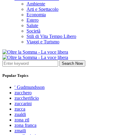
Ambiente
Arti e Spettacolo
Economia
Estero
Salute
Società
Stili di Vita Tempo Libero
Viaggi e Turismo
Search Now
Popular Topics
′ Gudmundsson
zucchero
zuccherificio
zuccarini
zucca
zualdi
zona ztl
zona franca
zmaili