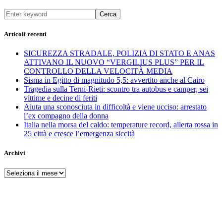
Cerca
Articoli recenti
SICUREZZA STRADALE, POLIZIA DI STATO E ANAS
ATTIVANO IL NUOVO “VERGILIUS PLUS” PER IL
CONTROLLO DELLA VELOCITÀ MEDIA
Sisma in Egitto di magnitudo 5,5: avvertito anche al Cairo
Tragedia sulla Terni-Rieti: scontro tra autobus e camper, sei
vittime e decine di feriti
Aiuta una sconosciuta in difficoltà e viene ucciso: arrestato
l’ex compagno della donna
Italia nella morsa del caldo: temperature record, allerta rossa in
25 città e cresce l’emergenza siccità
Archivi
Archivi