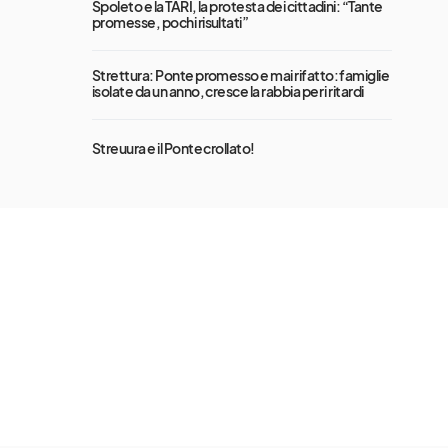
Spoleto e la TARI, la protesta dei cittadini: “Tante
promesse, pochi risultati”
Strettura: Ponte promesso e mai rifatto: famiglie
isolate da un anno, cresce la rabbia per i ritardi
Streuura e il Ponte crollato!