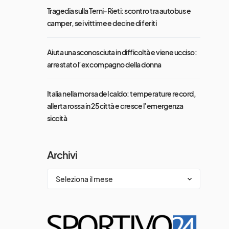
Tragedia sulla Terni-Rieti: scontro tra autobus e
camper, sei vittime e decine di feriti
Aiuta una sconosciuta in difficoltà e viene ucciso:
arrestato l’ex compagno della donna
Italia nella morsa del caldo: temperature record,
allerta rossa in 25 città e cresce l’emergenza
siccità
Archivi