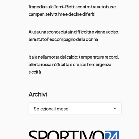
Tragedia sulla Terni-Rieti: scontro tra autobus e
camper, sei vittime e decine di feriti
Aiuta una sconosciuta in difficoltà e viene ucciso:
arrestato l’ex compagno della donna
Italia nella morsa del caldo: temperature record,
allerta rossa in 25 città e cresce l’emergenza
siccità
Archivi