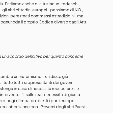
. Parliamo anche di altre lacue: tedeschi ,
i gli altri cittadini europei., pensiamo di NO ,
zioni pere rreati commessi estradizioini , ma
ognunoda il proprio Codice diverso dagli Artt.
 ad un accordo definitivo per quanto concerne
no sembra un’Eufemismo – un disco già
r tutte tutti i rappresentanti dei governi
stenga in caso di necessità recuoerare i le
tervento : 1. sulle reali necessità di giusta
nei luogi d’imbarco diretti i porti europei.
collaborazione con i Governi degli altri Paesi.