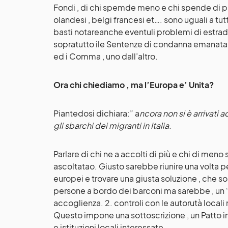
Fondi , di chi spemde meno e chi spende di più
olandesi , belgi francesi et…. sono uguali a tutt
basti notareanche eventuli problemi di estradi
sopratutto ile Sentenze di condanna emanata 
ed i Comma , uno dall’altro.
Ora chi chiediamo , ma l’Europa e’ Unita?
Piantedosi dichiara:” a
ncora non si è arrivati
gli sbarchi dei migranti in Italia.
Parlare di chi ne a accolti di più e chi di me
ascoltatao. Giusto sarebbe riunire una volta pe
europei e trovare una giusta soluzione , che so
persone a bordo dei barconi ma sarebbe , un ‘in
accoglienza. 2. controli con le autorutà locali 
Questo impone una sottoscrizione , un Patto in 
e istituzioni locali interessate.