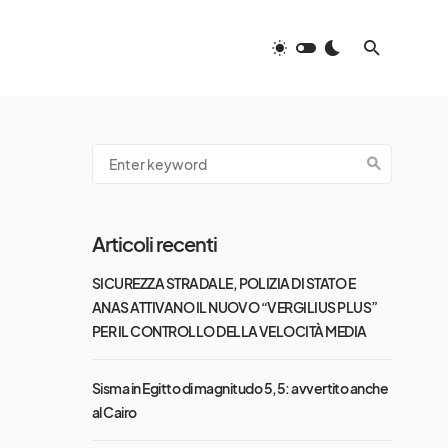
Articoli recenti
SICUREZZA STRADALE, POLIZIA DI STATO E
ANAS ATTIVANO IL NUOVO “VERGILIUS PLUS”
PER IL CONTROLLO DELLA VELOCITÀ MEDIA
Sisma in Egitto di magnitudo 5,5: avvertito anche
al Cairo