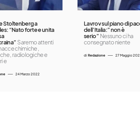
e Stoltenberg a
Lavrov sul piano di pac
les: “Nato forte e unita
dell’Italia:” non è
sa
serio”
Nessuno ci ha
craina”
Saremo attenti
consegnato niente
inacce chimiche ,
che , radiologiche e
di
Redazione
27 Maggio 202
i e
one
24 Marzo 2022