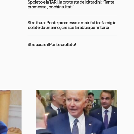
Spoleto e la TARI, la protesta dei cittadini: “Tante
promesse, pochi risultati”
Strettura: Ponte promesso e mai rifatto: famiglie
isolate da un anno, cresce la rabbia per i ritardi
Streuura e il Ponte crollato!