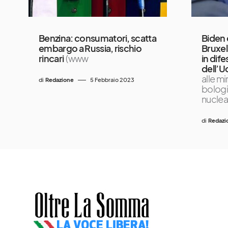
Benzina: consumatori, scatta
Biden 
embargo a Russia, rischio
Bruxel
rincari
(www
in dife
dell’U
alle m
di
Redazione
5 Febbraio 2023
bologi
nuclear
di
Redazi