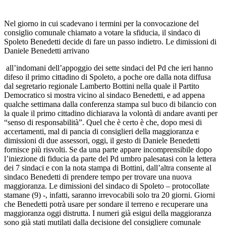
Nel giorno in cui scadevano i termini per la convocazione del
consiglio comunale chiamato a votare la sfiducia, il sindaco di
Spoleto Benedetti decide di fare un passo indietro. Le dimissioni di
Daniele Benedetti arrivano
all’indomani dell’appoggio dei sette sindaci del Pd che ieri hanno
difeso il primo cittadino di Spoleto, a poche ore dalla nota diffusa
dal segretario regionale Lamberto Bottini nella quale il Partito
Democratico si mostra vicino al sindaco Benedetti, e ad appena
qualche settimana dalla conferenza stampa sul buco di bilancio con
la quale il primo cittadino dichiarava la volontà di andare avanti per
“senso di responsabilità”. Quel che è certo è che, dopo mesi di
accertamenti, mal di pancia di consiglieri della maggioranza e
dimissioni di due assessori, oggi, il gesto di Daniele Benedetti
fornisce più risvolti. Se da una parte appare incomprensibile dopo
l’iniezione di fiducia da parte del Pd umbro palesatasi con la lettera
dei 7 sindaci e con la nota stampa di Bottini, dall’altra consente al
sindaco Benedetti di prendere tempo per trovare una nuova
maggioranza. Le dimissioni del sindaco di Spoleto – protocollate
stamane (9) -, infatti, saranno irrevocabili solo tra 20 giorni. Giorni
che Benedetti potrà usare per sondare il terreno e recuperare una
maggioranza oggi distrutta. I numeri già esigui della maggioranza
sono già stati mutilati dalla decisione del consigliere comunale