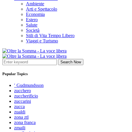
Ambiente
Arti e Spettacolo
Economia
Estero
Salute
Società
Stili di Vita Tempo Libero
Viaggi e Turismo
Search Now
Popular Topics
′ Gudmundsson
zucchero
zuccherificio
zuccarini
zucca
zualdi
zona ztl
zona franca
zmaili