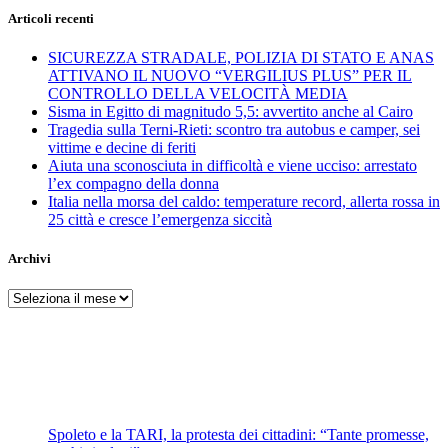
Articoli recenti
SICUREZZA STRADALE, POLIZIA DI STATO E ANAS
ATTIVANO IL NUOVO “VERGILIUS PLUS” PER IL
CONTROLLO DELLA VELOCITÀ MEDIA
Sisma in Egitto di magnitudo 5,5: avvertito anche al Cairo
Tragedia sulla Terni-Rieti: scontro tra autobus e camper, sei
vittime e decine di feriti
Aiuta una sconosciuta in difficoltà e viene ucciso: arrestato
l’ex compagno della donna
Italia nella morsa del caldo: temperature record, allerta rossa in
25 città e cresce l’emergenza siccità
Archivi
Archivi
Spoleto e la TARI, la protesta dei cittadini: “Tante promesse,