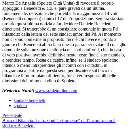
Marco De Angelis (Spoleto Città Unita) di revocare il proprio
appoggio a Benedetti & Co. e, pare gravati da un’ultima,
fondamentale, defezione che porrebbe la maggioranza a 14 voti
(Benedetti compreso) contro i 17 dell’opposizione. Sembra sia stata
proprio quest’ultima notizia a far decidere Daniele Benedetti a
dimettersi. Si tratterebbe di un consigliere comunale in quota Pd
infastidito dalla lettera dei sette sindaci umbri del Pd. Al momento
non ci sono conferme in proposito ma c’è chi invece è pronto a
giurare che Benedetti abbia fatto questo passo per evitare il consiglio
comunale sulla mozione di sfiducia nei suoi confronti, che, in caso
di voto positivo, avrebbe definitivamente posto fine al suo mandato,
e prendere tempo. Resta da capire, infine, se il sindaco spoletino
intenda o meno intraprendere gli incontri con i cittadini, in
programma a partire da questa sera, per discutere sul buco di
bilancio e il futuro piano di rientro, forse veri responsabili delle
dimissioni del primo cittadino di Spoleto.
(
Federica Nardi
)
www.spoletonline.com
sindaco benedetti
spoleto
Precedente
Buco di Bilancio: Le frazioni “estromesse” dall’incontro con il
sindaco Benedetti