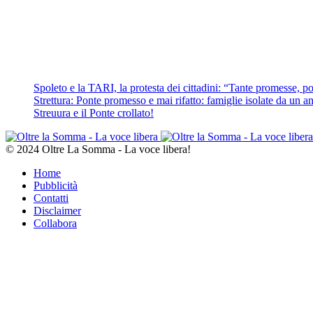
Spoleto e la TARI, la protesta dei cittadini: “Tante promesse, poc
Strettura: Ponte promesso e mai rifatto: famiglie isolate da un ann
Streuura e il Ponte crollato!
© 2024 Oltre La Somma - La voce libera!
Home
Pubblicità
Contatti
Disclaimer
Collabora