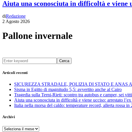
Aiuta una sconosciuta in difficoltà e viene
di
Redazione
2 Agosto 2026
Pallone invernale
Cerca
Articoli recenti
SICUREZZA STRADALE, POLIZIA DI STATO E ANAS
Sisma in Egitto di magnitudo 5,5: avvertito anche al Cairo
Tragedia sulla Terni-Rieti: scontro tra autobus e camper, sei vitti
Aiuta una sconosciuta in difficoltà e viene ucciso: arrestato l
Italia nella morsa del caldo: temperature record, allerta rossa in 
Archivi
Archivi