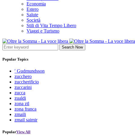
Economia
Estero
Salute
Società
Stili di Vita Tempo Libero
Viaggi e Turismo
Search Now
Popular Topics
′ Gudmundsson
zucchero
zuccherificio
zuccarini
zucca
zualdi
zona ztl
zona franca
zmaili
zmail saimir
Popular
View All