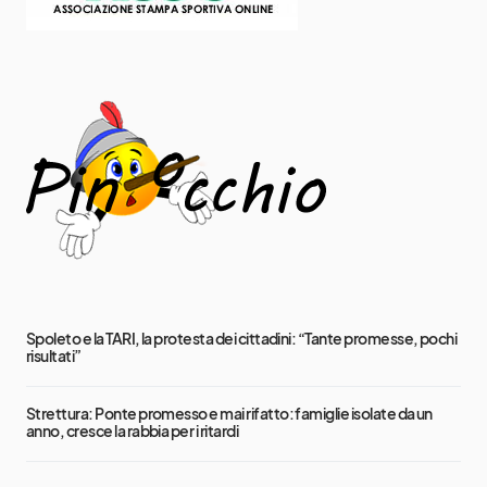
Spoleto e la TARI, la protesta dei cittadini: “Tante promesse, pochi
risultati”
Strettura: Ponte promesso e mai rifatto: famiglie isolate da un
anno, cresce la rabbia per i ritardi