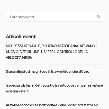
Articoli recenti
SICUREZZA STRADALE, POLIZIA DI STATO E ANAS ATTIVANO IL
NUOVO “VERGILIUS PLUS” PER IL CONTROLLO DELLA
VELOCITÀ MEDIA
Sisma in Egitto di magnitudo 5,5: avvertito anche al Cairo
Tragedia sulla Terni-Rieti: scontro tra autobus e camper, sei vittime
e decine di feriti
Aiuta una sconosciuta in difficoltà e viene ucciso: arrestato l’ex