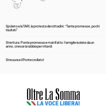
Spoleto e la TARI, la protesta dei cittadini: “Tante promesse, pochi
risultati”
Strettura: Ponte promesso e mai rifatto: famiglie isolate da un
anno, cresce la rabbia per i ritardi
Streuura e il Ponte crollato!