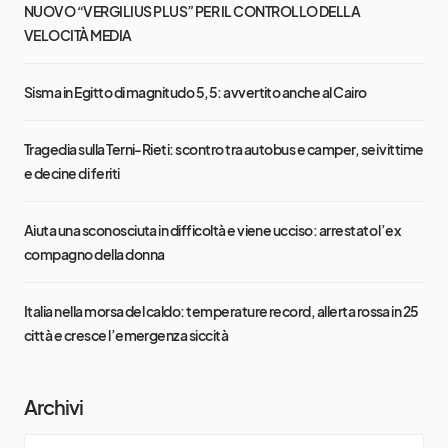
NUOVO “VERGILIUS PLUS” PER IL CONTROLLO DELLA
VELOCITÀ MEDIA
Sisma in Egitto di magnitudo 5,5: avvertito anche al Cairo
Tragedia sulla Terni-Rieti: scontro tra autobus e camper, sei vittime
e decine di feriti
Aiuta una sconosciuta in difficoltà e viene ucciso: arrestato l’ex
compagno della donna
Italia nella morsa del caldo: temperature record, allerta rossa in 25
città e cresce l’emergenza siccità
Archivi