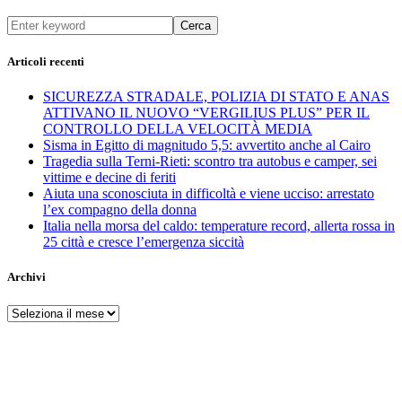
Cerca
Articoli recenti
SICUREZZA STRADALE, POLIZIA DI STATO E ANAS
ATTIVANO IL NUOVO “VERGILIUS PLUS” PER IL
CONTROLLO DELLA VELOCITÀ MEDIA
Sisma in Egitto di magnitudo 5,5: avvertito anche al Cairo
Tragedia sulla Terni-Rieti: scontro tra autobus e camper, sei
vittime e decine di feriti
Aiuta una sconosciuta in difficoltà e viene ucciso: arrestato
l’ex compagno della donna
Italia nella morsa del caldo: temperature record, allerta rossa in
25 città e cresce l’emergenza siccità
Archivi
Archivi