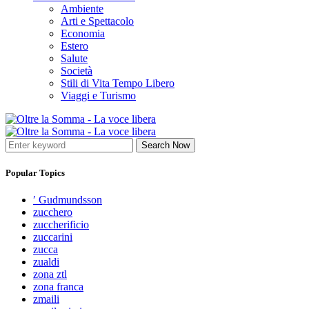
Ambiente
Arti e Spettacolo
Economia
Estero
Salute
Società
Stili di Vita Tempo Libero
Viaggi e Turismo
Search Now
Popular Topics
′ Gudmundsson
zucchero
zuccherificio
zuccarini
zucca
zualdi
zona ztl
zona franca
zmaili