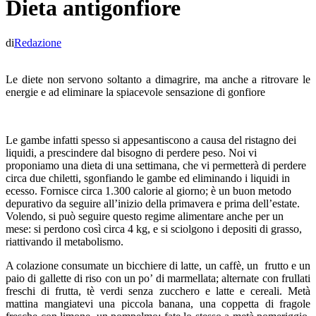
Dieta antigonfiore
di
Redazione
Le diete non servono soltanto a dimagrire, ma anche a ritrovare le
energie e ad eliminare la spiacevole sensazione di gonfiore
Le gambe infatti spesso si appesantiscono a causa del ristagno dei
liquidi, a prescindere dal bisogno di perdere peso. Noi vi
proponiamo una dieta di una settimana, che vi permetterà di perdere
circa due chiletti, sgonfiando le gambe ed eliminando i liquidi in
ecesso. Fornisce circa 1.300 calorie al giorno; è un buon metodo
depurativo da seguire all’inizio della primavera e prima dell’estate.
Volendo, si può seguire questo regime alimentare anche per un
mese: si perdono così circa 4 kg, e si sciolgono i depositi di grasso,
riattivando il metabolismo.
A colazione consumate un bicchiere di latte, un caffè, un frutto e un
paio di gallette di riso con un po’ di marmellata; alternate con frullati
freschi di frutta, tè verdi senza zucchero e latte e cereali. Metà
mattina mangiatevi una piccola banana, una coppetta di fragole