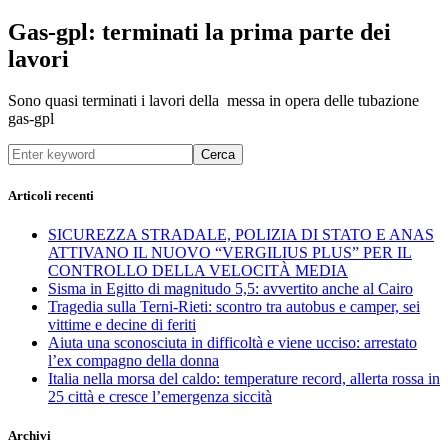
Gas-gpl: terminati la prima parte dei
lavori
Sono quasi terminati i lavori della messa in opera delle tubazione
gas-gpl
Cerca
Articoli recenti
SICUREZZA STRADALE, POLIZIA DI STATO E ANAS
ATTIVANO IL NUOVO “VERGILIUS PLUS” PER IL
CONTROLLO DELLA VELOCITÀ MEDIA
Sisma in Egitto di magnitudo 5,5: avvertito anche al Cairo
Tragedia sulla Terni-Rieti: scontro tra autobus e camper, sei
vittime e decine di feriti
Aiuta una sconosciuta in difficoltà e viene ucciso: arrestato
l’ex compagno della donna
Italia nella morsa del caldo: temperature record, allerta rossa in
25 città e cresce l’emergenza siccità
Archivi