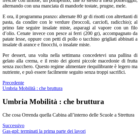
fresche con limone, un pompelmo; fate lo stesso a metà pomeriggio,
alternando con una manciata di mandorle tostate, prugne, mele.
E ora, il programma pranzo: alternate 80 gr di risotti con altrettanti di
pasta, da condire con le verdure (broccoli, carciofi, radicchio); al
primo fate seguire insalate miste, asparagi al vapore con un filo
d’olio. Cenate invece con pesce ai ferri (200 gr), accompagnato da
patate lesse, oppure con petti di pollo o tacchino grigliati abbinati a
insalate di arance e finocchi, o insalate miste.
Per dessert, una volta nella settimana concedetevi una pallina di
gelato alla crema, e il resto dei giorni piccole macedonie di frutta
senza zucchero. Questo regime alimentare riequilibrante è legero ma
nutriente, e può essere facilmente seguito senza troppi sacrifici.
Precedente
Umbria Mobilità : che bruttura
Umbria Mobilità : che bruttura
Che cosa Orrenda quella Cabina all’interno delle Scuole a Strettura
Successivo
Gas-gpl: terminati la prima parte dei lavori