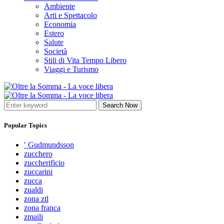
Ambiente
Arti e Spettacolo
Economia
Estero
Salute
Società
Stili di Vita Tempo Libero
Viaggi e Turismo
Search Now
Popular Topics
′ Gudmundsson
zucchero
zuccherificio
zuccarini
zucca
zualdi
zona ztl
zona franca
zmaili