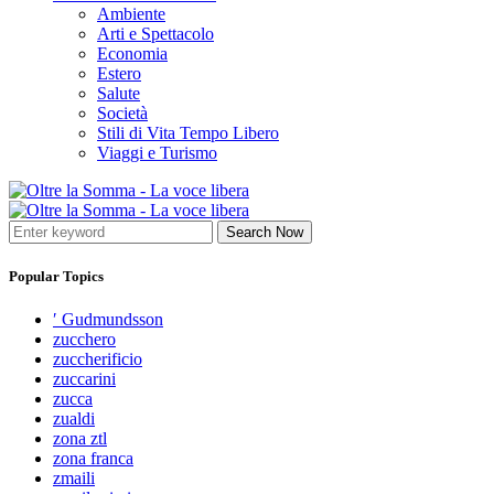
Ambiente
Arti e Spettacolo
Economia
Estero
Salute
Società
Stili di Vita Tempo Libero
Viaggi e Turismo
Search Now
Popular Topics
′ Gudmundsson
zucchero
zuccherificio
zuccarini
zucca
zualdi
zona ztl
zona franca
zmaili