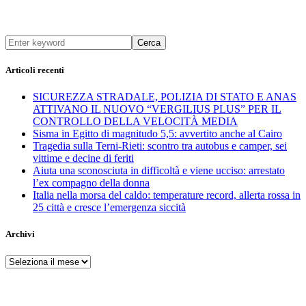
Cerca
Articoli recenti
SICUREZZA STRADALE, POLIZIA DI STATO E ANAS
ATTIVANO IL NUOVO “VERGILIUS PLUS” PER IL
CONTROLLO DELLA VELOCITÀ MEDIA
Sisma in Egitto di magnitudo 5,5: avvertito anche al Cairo
Tragedia sulla Terni-Rieti: scontro tra autobus e camper, sei
vittime e decine di feriti
Aiuta una sconosciuta in difficoltà e viene ucciso: arrestato
l’ex compagno della donna
Italia nella morsa del caldo: temperature record, allerta rossa in
25 città e cresce l’emergenza siccità
Archivi
Archivi