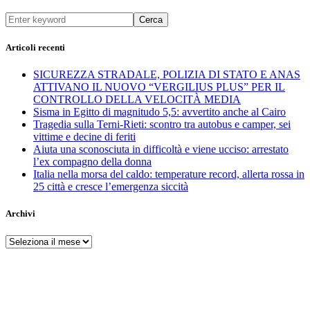
Cerca
Articoli recenti
SICUREZZA STRADALE, POLIZIA DI STATO E ANAS
ATTIVANO IL NUOVO “VERGILIUS PLUS” PER IL
CONTROLLO DELLA VELOCITÀ MEDIA
Sisma in Egitto di magnitudo 5,5: avvertito anche al Cairo
Tragedia sulla Terni-Rieti: scontro tra autobus e camper, sei
vittime e decine di feriti
Aiuta una sconosciuta in difficoltà e viene ucciso: arrestato
l’ex compagno della donna
Italia nella morsa del caldo: temperature record, allerta rossa in
25 città e cresce l’emergenza siccità
Archivi
Archivi