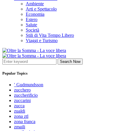
Ambiente
Arti e Spettacolo
Economia
Estero
Salute
Società
Stili di Vita Tempo Libero
Viaggi e Turismo
Search Now
Popular Topics
′ Gudmundsson
zucchero
zuccherificio
zuccarini
zucca
zualdi
zona ztl
zona franca
zmaili