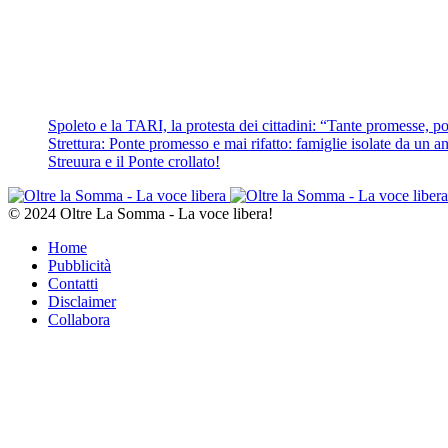
Spoleto e la TARI, la protesta dei cittadini: “Tante promesse, poc
Strettura: Ponte promesso e mai rifatto: famiglie isolate da un ann
Streuura e il Ponte crollato!
© 2024 Oltre La Somma - La voce libera!
Home
Pubblicità
Contatti
Disclaimer
Collabora