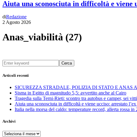
Aiuta una sconosciuta in difficoltà e viene
di
Redazione
2 Agosto 2026
Anas_viabilità (27)
Cerca
Articoli recenti
SICUREZZA STRADALE, POLIZIA DI STATO E ANAS
Sisma in Egitto di magnitudo 5,5: avvertito anche al Cairo
Tragedia sulla Terni-Rieti: scontro tra autobus e camper, sei vitti
Aiuta una sconosciuta in difficoltà e viene ucciso: arrestato l
Italia nella morsa del caldo: temperature record, allerta rossa in 
Archivi
Archivi