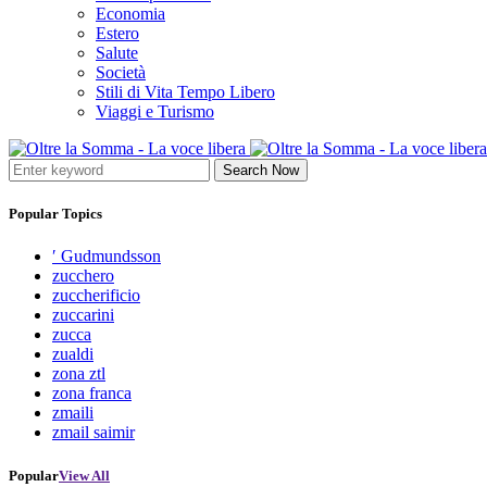
Economia
Estero
Salute
Società
Stili di Vita Tempo Libero
Viaggi e Turismo
Search Now
Popular Topics
′ Gudmundsson
zucchero
zuccherificio
zuccarini
zucca
zualdi
zona ztl
zona franca
zmaili
zmail saimir
Popular
View All